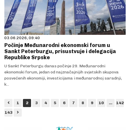
03.06.2026, 09:40
Počinje Međunarodni ekonomski forum u
Sankt Peterburgu, prisustvuje i delegacija
Republike Srpske
U Sankt Peterburgu danas počinje 29. Međunarodni
ekonomski forum, jedan od najznačajnijih svjetskih skupova
posvećenih ekonomiji, investicijama i međunarodnoj saradnji,
k...
1
2
3
4
5
6
7
8
9
10
...
142
143