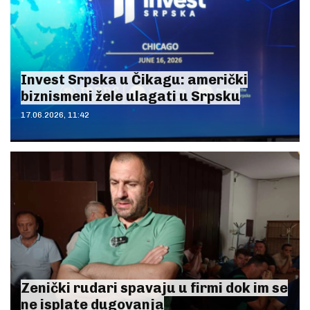
Invest Srpska u Čikagu: američki
biznismeni žele ulagati u Srpsku
17.06.2026, 11:42
Zenički rudari spavaju u firmi dok im se
ne isplate dugovanja