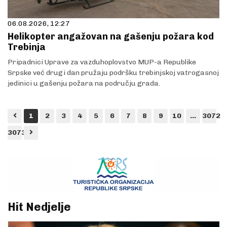
06.08.2026, 12:27
Helikopter angažovan na gašenju požara kod
Trebinja
Pripadnici Uprave za vazduhoplovstvo MUP-a Republike
Srpske već drugi dan pružaju podršku trebinjskoj vatrogasnoj
jedinici u gašenju požara na području grada.
1
2
3
4
5
6
7
8
9
10
...
3072
3073
Hit Nedjelje