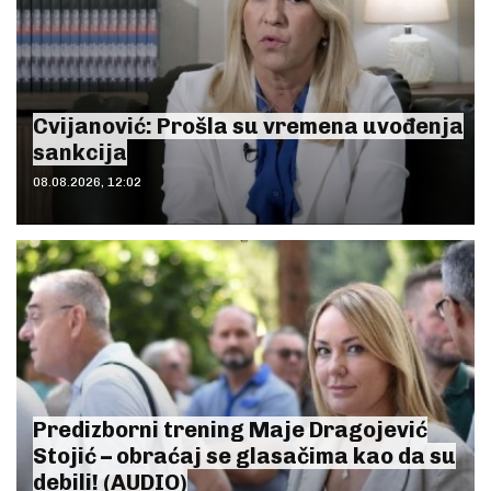
Cvijanović: Prošla su vremena uvođenja
sankcija
08.08.2026, 12:02
Predizborni trening Maje Dragojević
Stojić – obraćaj se glasačima kao da su
debili! (AUDIO)