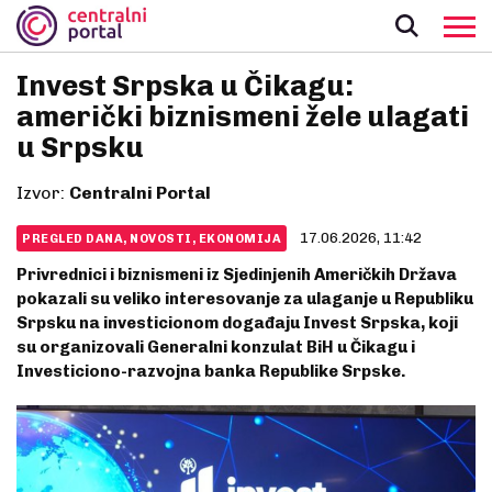
Invest Srpska u Čikagu:
američki biznismeni žele ulagati
u Srpsku
Izvor:
Centralni Portal
17.06.2026, 11:42
PREGLED DANA, NOVOSTI, EKONOMIJA
Privrednici i biznismeni iz Sjedinjenih Američkih Država
pokazali su veliko interesovanje za ulaganje u Republiku
Srpsku na investicionom događaju Invest Srpska, koji
su organizovali Generalni konzulat BiH u Čikagu i
Investiciono-razvojna banka Republike Srpske.