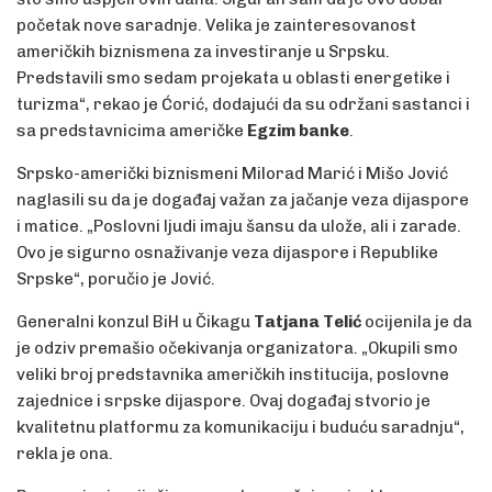
početak nove saradnje. Velika je zainteresovanost
američkih biznismena za investiranje u Srpsku.
Predstavili smo sedam projekata u oblasti energetike i
turizma“, rekao je Ćorić, dodajući da su održani sastanci i
sa predstavnicima američke
Egzim banke
.
Srpsko-američki biznismeni Milorad Marić i Mišo Jović
naglasili su da je događaj važan za jačanje veza dijaspore
i matice. „Poslovni ljudi imaju šansu da ulože, ali i zarade.
Ovo je sigurno osnaživanje veza dijaspore i Republike
Srpske“, poručio je Jović.
Generalni konzul BiH u Čikagu
Tatjana Telić
ocijenila je da
je odziv premašio očekivanja organizatora. „Okupili smo
veliki broj predstavnika američkih institucija, poslovne
zajednice i srpske dijaspore. Ovaj događaj stvorio je
kvalitetnu platformu za komunikaciju i buduću saradnju“,
rekla je ona.