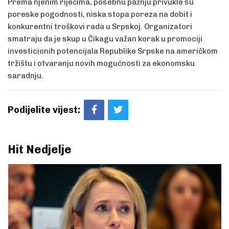
Prema njenim riječima, posebnu pažnju privukle su
poreske pogodnosti, niska stopa poreza na dobit i
konkurentni troškovi rada u Srpskoj. Organizatori
smatraju da je skup u Čikagu važan korak u promociji
investicionih potencijala Republike Srpske na američkom
tržištu i otvaranju novih mogućnosti za ekonomsku
saradnju.
Podijelite vijest:
Hit Nedjelje