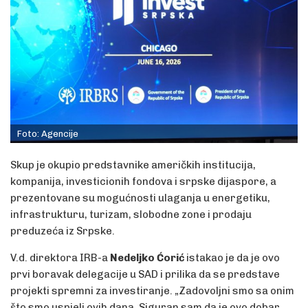
Foto: Agencije
Skup je okupio predstavnike američkih institucija,
kompanija, investicionih fondova i srpske dijaspore, a
prezentovane su mogućnosti ulaganja u energetiku,
infrastrukturu, turizam, slobodne zone i prodaju
preduzeća iz Srpske.
V.d. direktora IRB-a
Nedeljko Ćorić
istakao je da je ovo
prvi boravak delegacije u SAD i prilika da se predstave
projekti spremni za investiranje. „Zadovoljni smo sa onim
što smo uspjeli ovih dana. Siguran sam da je ovo dobar