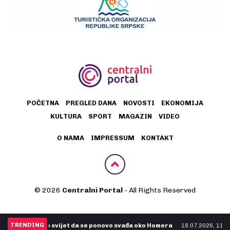
POČETNA
PREGLED DANA
NOVOSTI
EKONOMIJA
KULTURA
SPORT
MAGAZIN
VIDEO
O NAMA
IMPRESSUM
KONTAKT
© 2026
Centralni Portal
- All Rights Reserved
TRENDING
rao svijet da se ponovo svađa oko Homera
18.07.2026, 11:36
- Preminuo b