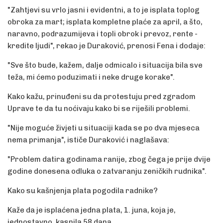
"Zahtjevi su vrlo jasni i evidentni, a to je isplata toplog
obroka za mart; isplata kompletne plaće za april, a što,
naravno, podrazumijeva i topli obrok i prevoz, rente -
kredite ljudi", rekao je Duraković, prenosi Fena i dodaje:
"Sve što bude, kažem, dalje odmicalo i situacija bila sve
teža, mi ćemo poduzimati i neke druge korake".
Kako kažu, prinuđeni su da protestuju pred zgradom
Uprave te da tu noćivaju kako bi se riješili problemi.
"Nije moguće živjeti u situaciji kada se po dva mjeseca
nema primanja", ističe Duraković i naglašava:
"Problem datira godinama ranije, zbog čega je prije dvije
godine donesena odluka o zatvaranju zeničkih rudnika".
Kako su kašnjenja plata pogodila radnike?
Kaže da je isplaćena jedna plata, 1. juna, koja je,
jednostavno, kasnila 58 dana.