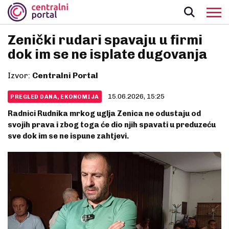
Zenički rudari spavaju u firmi
dok im se ne isplate dugovanja
Izvor:
Centralni Portal
15.06.2026, 15:25
PREGLED DANA, EKONOMIJA
Radnici Rudnika mrkog uglja Zenica ne odustaju od
svojih prava i zbog toga će dio njih spavati u preduzeću
sve dok im se ne ispune zahtjevi.