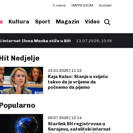
O nama
IMPRESSUM
Kontakt
a
Kultura
Sport
Magazin
Video
lona Maska stiže u BiH
13.07.2026, 10:06
- Nafta Brent poskupj
Hit Nedjelje
15.01.2026 | 11:12
Kaja Kalas: Stanje u svijetu
takvo da je vrijeme da
počnemo da pijemo
Popularno
09.07.2026 | 12:14
Starlink BH registrovan u
Sarajevu, satelitski internet