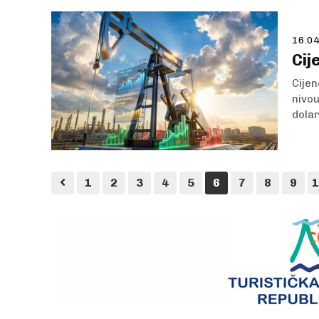
16.04
Cij
Cijen
nivou
dolar
1
2
3
4
5
6
7
8
9
1