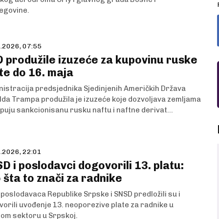
egovine.
.2026, 07:55
 produžile izuzeće za kupovinu ruske
te do 16. maja
istracija predsjednika Sjedinjenih Američkih Država
da Trampa produžila je izuzeće koje dozvoljava zemljama
puju sankcionisanu rusku naftu i naftne derivat...
.2026, 22:01
D i poslodavci dogovorili 13. platu:
 šta to znači za radnike
 poslodavaca Republike Srpske i SNSD predložili su i
orili uvođenje 13. neoporezive plate za radnike u
om sektoru u Srpskoj.