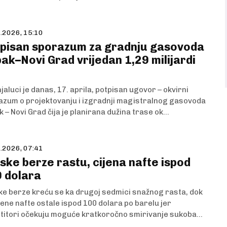
.2026, 15:10
pisan sporazum za gradnju gasovoda
ak–Novi Grad vrijedan 1,29 milijardi
jaluci je danas, 17. aprila, potpisan ugovor – okvirni
zum o projektovanju i izgradnji magistralnog gasovoda
 – Novi Grad čija je planirana dužina trase ok...
.2026, 07:41
jske berze rastu, cijena nafte ispod
 dolara
ke berze kreću se ka drugoj sedmici snažnog rasta, dok
jene nafte ostale ispod 100 dolara po barelu jer
titori očekuju moguće kratkoročno smirivanje sukoba...