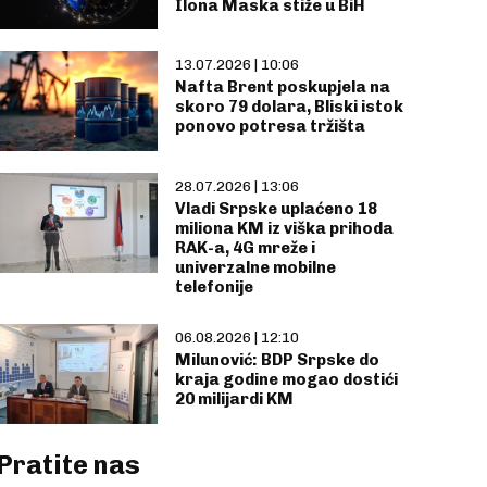
Ilona Maska stiže u BiH
13.07.2026 | 10:06
Nafta Brent poskupjela na
skoro 79 dolara, Bliski istok
ponovo potresa tržišta
28.07.2026 | 13:06
Vladi Srpske uplaćeno 18
miliona KM iz viška prihoda
RAK-a, 4G mreže i
univerzalne mobilne
telefonije
06.08.2026 | 12:10
Milunović: BDP Srpske do
kraja godine mogao dostići
20 milijardi KM
Pratite nas