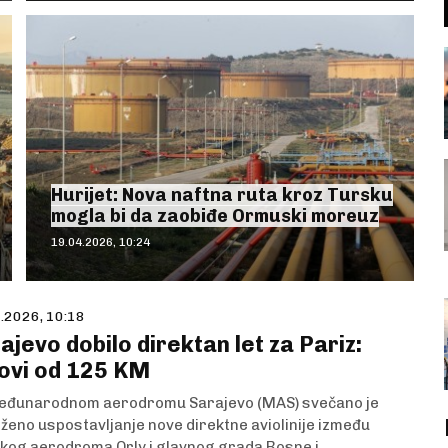
Hurijet: Nova naftna ruta kroz Tursku
mogla bi da zaobiđe Ormuski moreuz
19.04.2026, 10:24
.2026, 10:18
ajevo dobilo direktan let za Pariz:
ovi od 125 KM
eđunarodnom aerodromu Sarajevo (MAS) svečano je
eženo uspostavljanje nove direktne aviolinije između
kog aerodroma Orly i glavnog grada Bosne i