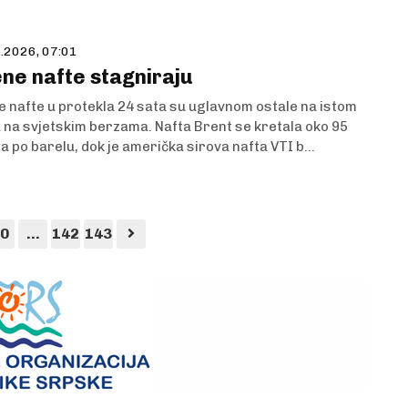
.2026, 07:01
ene nafte stagniraju
e nafte u protekla 24 sata su uglavnom ostale na istom
 na svjetskim berzama. Nafta Brent se kretala oko 95
a po barelu, dok je američka sirova nafta VTI b...
0
...
142
143