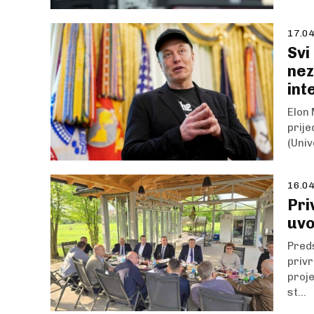
17.04
Svi
nez
int
Elon 
prije
(Univ
16.04
Pri
uvo
Preds
privr
proje
st...