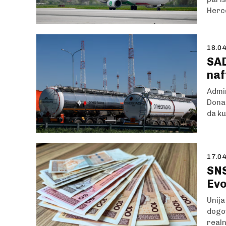
Herc
18.04
SAD
naf
Admin
Donal
da ku
17.04
SNS
Evo
Unija
dogov
realn