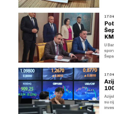
17.04
Pot
Šep
KM
U Ban
spora
Šepak
17.04
Azi
100
Azijs
su ci
inves