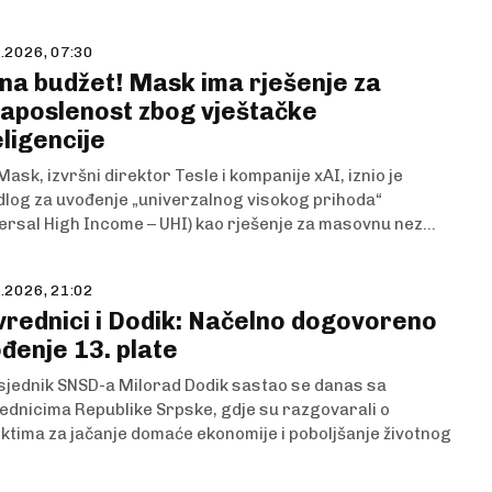
.2026, 07:30
 na budžet! Mask ima rješenje za
aposlenost zbog vještačke
eligencije
Mask, izvršni direktor Tesle i kompanije xAI, iznio je
dlog za uvođenje „univerzalnog visokog prihoda“
ersal High Income – UHI) kao rješenje za masovnu nez...
.2026, 21:02
vrednici i Dodik: Načelno dogovoreno
đenje 13. plate
jednik SNSD-a Milorad Dodik sastao se danas sa
ednicima Republike Srpske, gdje su razgovarali o
ktima za jačanje domaće ekonomije i poboljšanje životnog