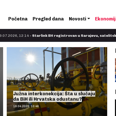
Početna
Pregled dana
Novosti
Ekonomij
2:14
- Starlink BH registrovan u Sarajevu, satelitski internet I
Južna interkonekcija: Šta u slučaju
da BiH ili Hrvatska odustanu?
19.04.2026, 10:46