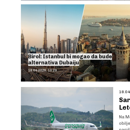
Birol: Istanbul bi mogao da bude
alternativa Dubaiju
19.04.2026, 10:29
18.04
Sar
Let
Na M
obilj
pariš