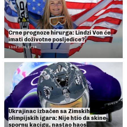
Crne prognoze hirurga: Lindzi Von će
imati doživotne posljedice?
13.02.2026, 12:16
Ukrajinac izbačen sa Zimskih
olimpijskih igara: Nije htio da skine
spornu kacigu, nastao haos