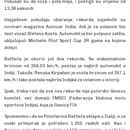
Pokušali su da voze i pola milje, i postigli su vrijeme od
13,38 sekundi.
Uspješnom pokušaju obaranja rekorda svjedočili su
novinari magazina Autocar India, dok je za volanom bio
test vozač Stefano Kosta. Automobil je bio potpuno zaliha,
uključujući Michelin Pilot Sport Cup 2R gume sa kojima
dolazi.
Battista je oborio još dva rekorda. Sa maksimalnom
brzinom od 358,03 km/h, postao je najbrži automobil u
Indiji. Takođe, Renuka Kirpalani je vozila brzinom od 357,1
km/h i tako postala najbrža Indijka za volanom u istoriji.
Ipak, treba reći da sve ove rekorde nije potvrdio Ginisov
komitet, već domaći FMSCI (Federacija klubova moto
sportova Indije), koja je članica FIA.
Spomenimo i da se Pininfarina Battista sklapa u Italiji, a za
svaki primjerak je potrebno 1.250 radnih sati. Kao i