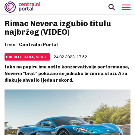
Rimac Nevera izgubio titulu
najbržeg (VIDEO)
Izvor:
Centralni Portal
24.02.2023, 17:52
PREGLED DANA, SPORT
​Iako na papiru ima nešto konzervativnije performanse,
Neverin "brat" pokazao se jednako brzim na stazi. A za
dlaku je uhvatio i jedan rekord.