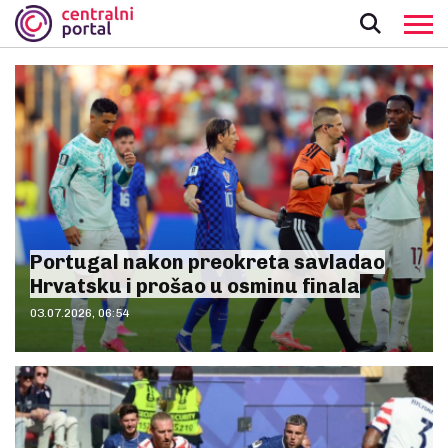
Portugal nakon preokreta savladao
Hrvatsku i prošao u osminu finala
03.07.2026, 06:54