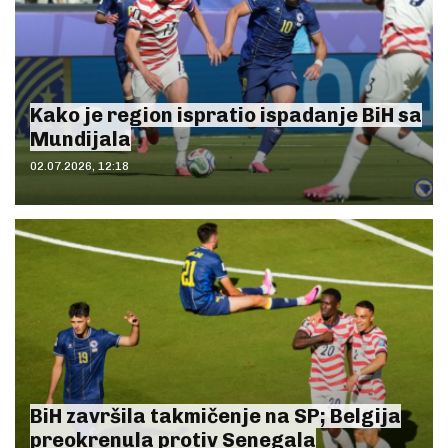
Kako je region ispratio ispadanje BiH sa
Mundijala
02.07.2026, 12:18
BiH završila takmičenje na SP; Belgija
preokrenula protiv Senegala