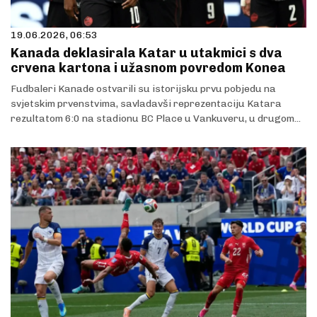
19.06.2026, 06:53
Kanada deklasirala Katar u utakmici s dva
crvena kartona i užasnom povredom Konea
Fudbaleri Kanade ostvarili su istorijsku prvu pobjedu na
svjetskim prvenstvima, savladavši reprezentaciju Katara
rezultatom 6:0 na stadionu BC Place u Vankuveru, u drugom...