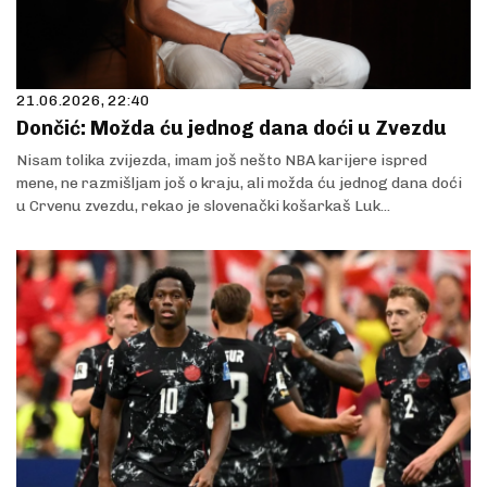
21.06.2026, 22:40
Dončić: Možda ću jednog dana doći u Zvezdu
Nisam tolika zvijezda, imam još nešto NBA karijere ispred
mene, ne razmišljam još o kraju, ali možda ću jednog dana doći
u Crvenu zvezdu, rekao je slovenački košarkaš Luk...