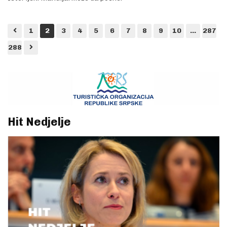
1
2
3
4
5
6
7
8
9
10
...
287
288
Hit Nedjelje