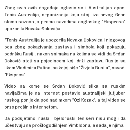
Zbog svih ovih događaja oglasio se i Australijan open.
Tenis Australija, organizacija koja stoji iza prvog Gren
slema sezone je prema navodima engleskog "Ekspresa"
upozorila Novaka Đokovića.
"Tenis Australija je upozorila Novaka Đokovića i njegovog
oca zbog pokazivanja zastava i simbola koji pokazuju
podršku Rusiji, nakon snimaka na kojima se vidi da Srđan
Đoković stoji sa pojedincem koji drži zastavu Rusije sa
likom Vladimira Putina, na kojoj piše "Živjela Rusija", navodi
"Ekspres".
Video na kome se Srđan Đoković slika sa ruskim
navijačima je na internet postavio australijski jutjuber
ruskog porijekla pod nadimkom "Ozi Kozak", a taj video se
brzo proširio internetom.
Da podsjetimo, ruski i bjeloruski teniseri nisu mogli da
učestvuju na prošlogodišnjem Vimbldonu, a sada je njima i