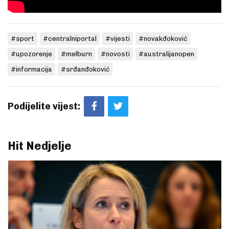
#sport
#centralniportal
#vijesti
#novakđoković
#upozorenje
#melburn
#novosti
#australijanopen
#informacija
#srđanđoković
Podijelite vijest:
Hit Nedjelje