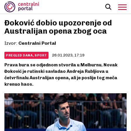
Đoković dobio upozorenje od
Australijan opena zbog oca
Izvor:
Centralni Portal
26.01.2023, 17:19
PREGLED DANA, SPORT
Prava bura se odjednom stvorila u Melburnu. Novak
Đoković je rutinski savladao Andreja Rubljiova u
četvrfinalu Australijan opena, ali je poslije tog meča
krenuo haos.