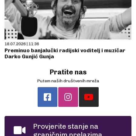
18.07.2026 | 11:36
Preminuo banjalučki radijski voditelj i muzičar
Darko Gunjić Gunja
Pratite nas
Putem naših društvenih mreža
Provjerite stanje na
graničnim prelazima