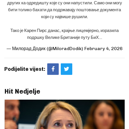
других ка одредишту које су они напустили. Само они могу
бити толико бахати да подржавају поштовање документа
који су највише рушили.
Тако је Карен Пирс данас, крајње лицемјерно, изразила
подршку Велике Британије путу БиХ…
— Милорад Додик (@MiloradDodik)
February 4, 2026
Podijelite vijest:
Hit Nedjelje