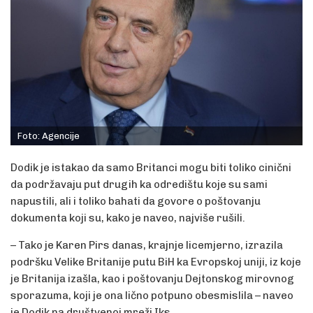
Foto: Agencije
Dodik je istakao da samo Britanci mogu biti toliko cinični
da podržavaju put drugih ka odredištu koje su sami
napustili, ali i toliko bahati da govore o poštovanju
dokumenta koji su, kako je naveo, najviše rušili.
– Tako je Karen Pirs danas, krajnje licemjerno, izrazila
podršku Velike Britanije putu BiH ka Evropskoj uniji, iz koje
je Britanija izašla, kao i poštovanju Dejtonskog mirovnog
sporazuma, koji je ona lično potpuno obesmislila – naveo
je Dodik na društvenoj mreži Iks.