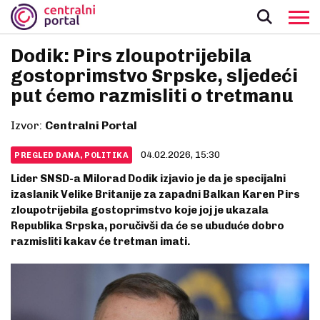
Dodik: Pirs zloupotrijebila
gostoprimstvo Srpske, sljedeći
put ćemo razmisliti o tretmanu
Izvor:
Centralni Portal
04.02.2026, 15:30
PREGLED DANA, POLITIKA
Lider SNSD-a Milorad Dodik izjavio je da je specijalni
izaslanik Velike Britanije za zapadni Balkan Karen Pirs
zloupotrijebila gostoprimstvo koje joj je ukazala
Republika Srpska, poručivši da će se ubuduće dobro
razmisliti kakav će tretman imati.