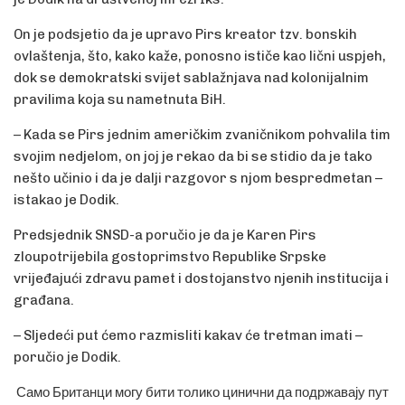
On je podsjetio da je upravo Pirs kreator tzv. bonskih
ovlaštenja, što, kako kaže, ponosno ističe kao lični uspjeh,
dok se demokratski svijet sablažnjava nad kolonijalnim
pravilima koja su nametnuta BiH.
– Kada se Pirs jednim američkim zvaničnikom pohvalila tim
svojim nedjelom, on joj je rekao da bi se stidio da je tako
nešto učinio i da je dalji razgovor s njom bespredmetan –
istakao je Dodik.
Predsjednik SNSD-a poručio je da je Karen Pirs
zloupotrijebila gostoprimstvo Republike Srpske
vrijeđajući zdravu pamet i dostojanstvo njenih institucija i
građana.
– Sljedeći put ćemo razmisliti kakav će tretman imati –
poručio je Dodik.
Само Британци могу бити толико цинични да подржавају пут