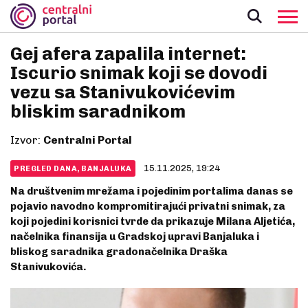
Gej afera zapalila internet:
Iscurio snimak koji se dovodi
vezu sa Stanivukovićevim
bliskim saradnikom
Izvor:
Centralni Portal
15.11.2025, 19:24
PREGLED DANA, BANJALUKA
Na društvenim mrežama i pojedinim portalima danas se
pojavio navodno kompromitirajući privatni snimak, za
koji pojedini korisnici tvrde da prikazuje Milana Aljetića,
načelnika finansija u Gradskoj upravi Banjaluka i
bliskog saradnika gradonačelnika Draška
Stanivukovića.