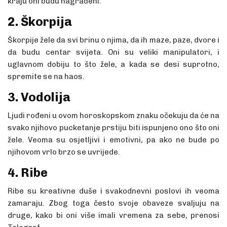
kraju oni budu nagrađeni.
2. Škorpija
Škorpije žele da svi brinu o njima, da ih maze, paze, dvore i
da budu centar svijeta. Oni su veliki manipulatori, i
uglavnom dobiju to što žele, a kada se desi suprotno,
spremite se na haos.
3. Vodolija
Ljudi rođeni u ovom horoskopskom znaku očekuju da će na
svako njihovo pucketanje prstiju biti ispunjeno ono što oni
žele. Veoma su osjetljivi i emotivni, pa ako ne bude po
njihovom vrlo brzo se uvrijede.
4. Ribe
Ribe su kreativne duše i svakodnevni poslovi ih veoma
zamaraju. Zbog toga često svoje obaveze svaljuju na
druge, kako bi oni više imali vremena za sebe, prenosi