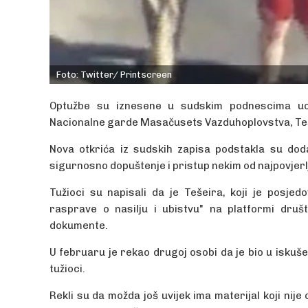
Foto: Twitter/ Printscreen
Optužbe su iznesene u sudskim podnescima uoč
Nacionalne garde Masačusets Vazduhoplovstva, Te
Nova otkrića iz sudskih zapisa podstakla su dod
sigurnosno dopuštenje i pristup nekim od najpovjerlji
Tužioci su napisali da je Tešeira, koji je posjed
rasprave o nasilju i ubistvu" na platformi društ
dokumente.
U februaru je rekao drugoj osobi da je bio u iskuše
tužioci.
Rekli su da možda još uvijek ima materijal koji nije