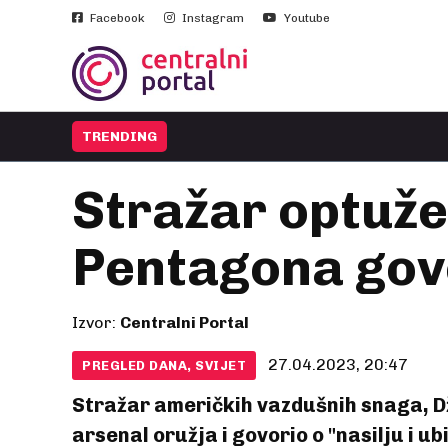
Facebook
Instagram
Youtube
TRENDING
Stražar optuže
Pentagona govo
Izvor:
Centralni Portal
27.04.2023, 20:47
PREGLED DANA, SVIJET
Stražar američkih vazdušnih snaga, Dž
arsenal oružja i govorio o "nasilju i 