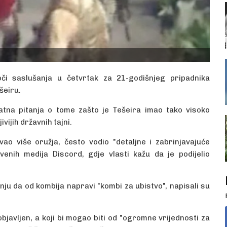
i saslušanja u četvrtak za 21-godišnjeg pripadnika
šeiru.
atna pitanja o tome zašto je Tešeira imao tako visoko
vijih državnih tajni.
ovao više oružja, često vodio "detaljne i zabrinjavajuće
venih medija Discord, gdje vlasti kažu da je podijelio
nju da od kombija napravi "kombi za ubistvo", napisali su
 objavljen, a koji bi mogao biti od "ogromne vrijednosti za