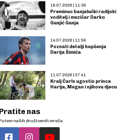
18.07.2026 | 11:36
Preminuo banjalučki radijski
voditelj i muzičar Darko
Gunjić Gunja
14.07.2026 | 11:58
Poznati detalji hapšenja
Darija Šimića
11.07.2026 | 07:41
Kralj Čarls ugostio princa
Harija, Megan i njihovu djecu
Pratite nas
Putem naših društvenih mreža