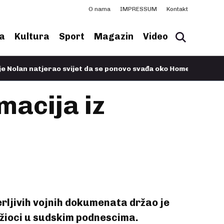
O nama
IMPRESSUM
Kontakt
a
Kultura
Sport
Magazin
Video
atjerao svijet da se ponovo svađa oko Homera
11.07.2026, 07:
macija iz
rljivih vojnih dokumenata držao je
tužioci u sudskim podnescima.