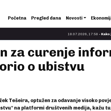
Početna
Pregled dana
Novosti
Ekonomij
18.07.2026, 17:58
- Kako je Nolan n
n za curenje infor
rio o ubistvu
ek Tešeira, optužen za odavanje visoko povje
ubistvu" na platformi društvenih medija, kažu 