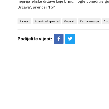
neprijateljske države koje bi mu mogle ponuditi sigur
Država", prenosi "Itv"
#svijet
#centralniportal
#vijesti
#informacije
#no
Podijelite vijest: