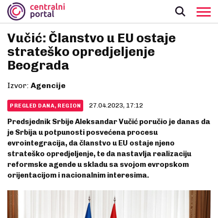
Vučić: Članstvo u EU ostaje
strateško opredjeljenje
Beograda
Izvor:
Agencije
27.04.2023, 17:12
PREGLED DANA, REGION
Predsjednik Srbije Aleksandar Vučić poručio je danas da
je Srbija u potpunosti posvećena procesu
evrointegracija, da članstvo u EU ostaje njeno
strateško opredjeljenje, te da nastavlja realizaciju
reformske agende u skladu sa svojom evropskom
orijentacijom i nacionalnim interesima.