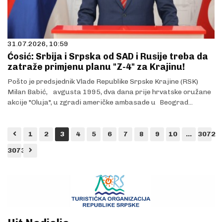
31.07.2026, 10:59
Ćosić: Srbija i Srpska od SAD i Rusije treba da
zatraže primjenu planu "Z-4" za Krajinu!
Pošto je predsjednik Vlade Republike Srpske Krajine (RSK)
Milan Babić, avgusta 1995, dva dana prije hrvatske oružane
akcije "Oluja", u zgradi američke ambasade u Beograd...
1
2
3
4
5
6
7
8
9
10
...
3072
3073