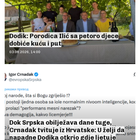
Dodik: Porodica Ilić sa petoro djece
dobiće kuću i put
03.08.2026, 14:00
Dok Srpska obilježava dane tuge,
Crnadak tvituje iz Hrvatske: U želji da
napadne Dodika otkrio gdje ljetuje