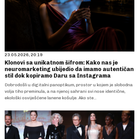
23.05.2026, 20:19
Klonovi sa unikatnom šifrom: Kako nas je
neuromarketing ubijedio da imamo autentičan
stil dok kopiramo Daru sa Instagrama
Dobrodošli u digitalni panoptikum, prostor u kojem je slobodna
volja tiho preminula, a na njenoj sahrani svi nose identične,
ekološki osviješćene lanene košulje. Ako ste...