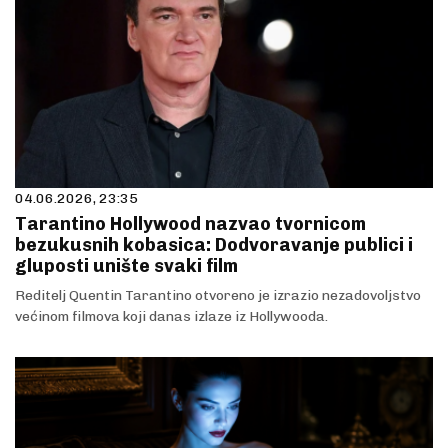
04.06.2026, 23:35
Tarantino Hollywood nazvao tvornicom
bezukusnih kobasica: Dodvoravanje publici i
gluposti unište svaki film
Reditelj Quentin Tarantino otvoreno je izrazio nezadovoljstvo
većinom filmova koji danas izlaze iz Hollywooda.