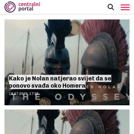
Kako je Nolan natjerao svijet da se
ponovo svađa oko Homera
18.07.2026, 17:58