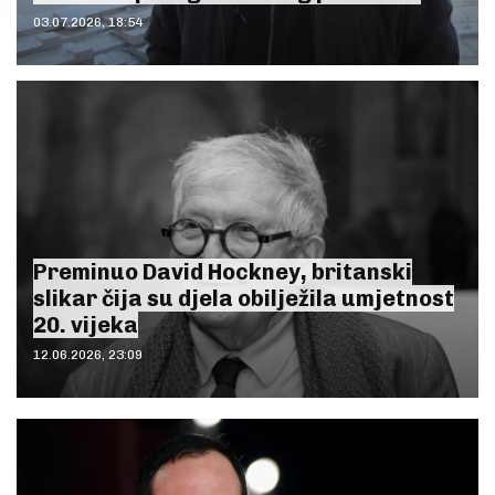
03.07.2026, 18:54
Preminuo David Hockney, britanski
slikar čija su djela obilježila umjetnost
20. vijeka
12.06.2026, 23:09