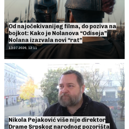
Od najočekivanijeg filma, do poziva na
bojkot: Kako je Nolanova “Odiseja”
Nolana izazvala novi “rat”
13.07.2026, 12:11
Nikola Pejaković više nije direktor
Drame Srpskog narodnog pozorišta