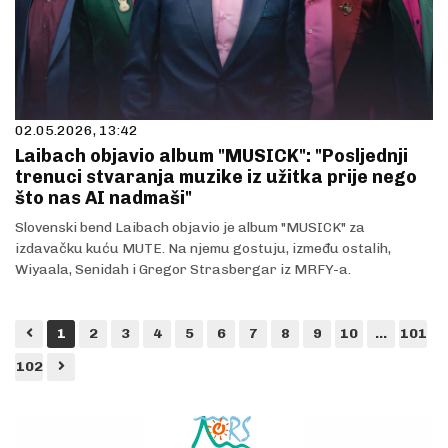
02.05.2026, 13:42
Laibach objavio album "MUSICK": "Posljednji
trenuci stvaranja muzike iz užitka prije nego
što nas AI nadmaši"
Slovenski bend Laibach objavio je album "MUSICK" za
izdavačku kuću MUTE. Na njemu gostuju, između ostalih,
Wiyaala, Senidah i Gregor Strasbergar iz MRFY-a.
1
2
3
4
5
6
7
8
9
10
...
101
102