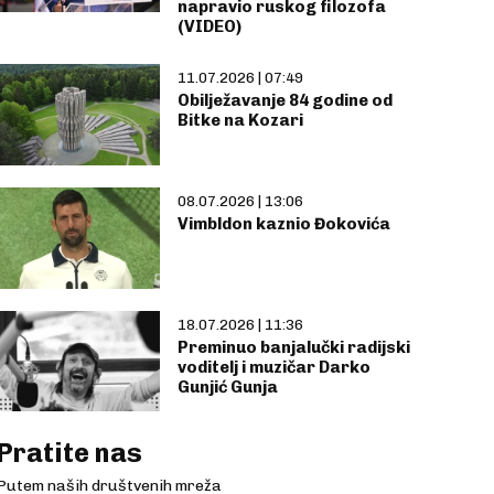
napravio ruskog filozofa
(VIDEO)
11.07.2026 | 07:49
Obilježavanje 84 godine od
Bitke na Kozari
08.07.2026 | 13:06
Vimbldon kaznio Đokovića
18.07.2026 | 11:36
Preminuo banjalučki radijski
voditelj i muzičar Darko
Gunjić Gunja
Pratite nas
Putem naših društvenih mreža