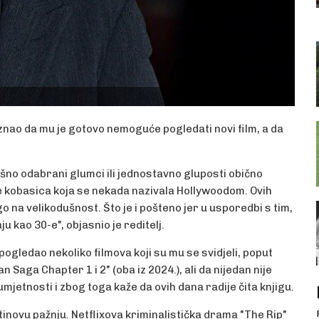
iznao da mu je gotovo nemoguće pogledati novi film, a da
šno odabrani glumci ili jednostavno gluposti obično
ice kobasica koja se nekada nazivala Hollywoodom. Ovih
go na velikodušnost. Što je i pošteno jer u usporedbi s tim,
ju kao 30-e", objasnio je reditelj.
pogledao nekoliko filmova koji su mu se svidjeli, poput
 Saga Chapter 1 i 2" (oba iz 2024.), ali da nijedan nije
 umjetnosti i zbog toga kaže da ovih dana radije čita knjigu.
tinovu pažnju. Netflixova kriminalistička drama "The Rip"