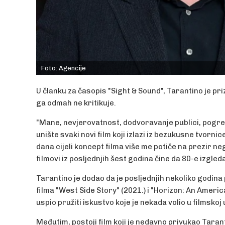
Foto: Agencije
U članku za časopis "Sight & Sound", Tarantino je pr
ga odmah ne kritikuje.
"Mane, nevjerovatnost, dodvoravanje publici, pogre
unište svaki novi film koji izlazi iz bezukusne tvorn
dana cijeli koncept filma više me potiče na prezir ne
filmovi iz posljednjih šest godina čine da 80-e izgleda
Tarantino je dodao da je posljednjih nekoliko godina 
filma "West Side Story" (2021.) i "Horizon: An American
uspio pružiti iskustvo koje je nekada volio u filmskoj
Međutim, postoji film koji je nedavno privukao Taran