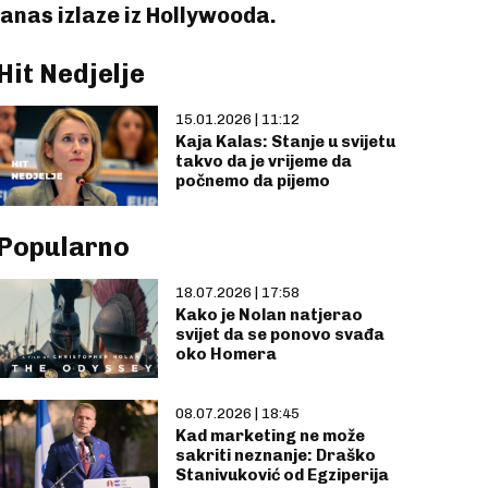
anas izlaze iz Hollywooda.
Hit Nedjelje
15.01.2026 | 11:12
Kaja Kalas: Stanje u svijetu
takvo da je vrijeme da
počnemo da pijemo
Popularno
18.07.2026 | 17:58
Kako je Nolan natjerao
svijet da se ponovo svađa
oko Homera
08.07.2026 | 18:45
Kad marketing ne može
sakriti neznanje: Draško
Stanivuković od Egziperija