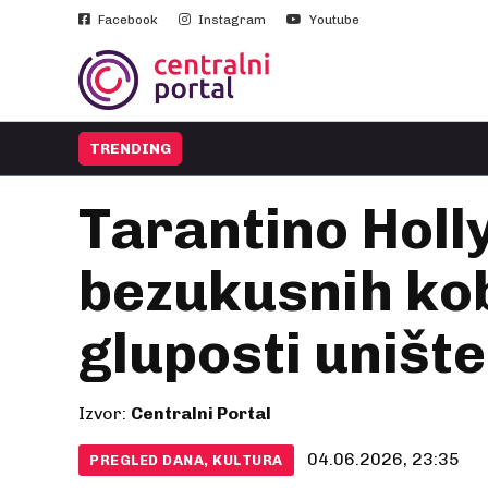
Facebook
Instagram
Youtube
TRENDING
Tarantino Hol
bezukusnih kob
gluposti unište
Izvor:
Centralni Portal
04.06.2026, 23:35
PREGLED DANA, KULTURA