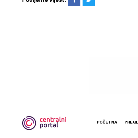
Podijelite vijest:
POČETNA
PREG