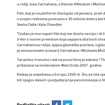
u režiji Joea Carnahana, s Benom Affleckom i Matt
Film, koji je na platformi dostupan od januara, prati
u svojim redovima povezanu s 20 miliona dolara kart
Sasha Calle i Kyle Chandler.
"Izašao je novi napeti film koji me doista osvojio i drž
triler s novom premisom koja uspijeva dostaviti stvar
Carnahanova režija, sjajna glumačka postava, izgled
je senzacionalni scenarij Carnahana i Michaela McGr
Tarantino trenutno radi na pozorišnoj predstavi "The 
prikazana na londonskom West Endu 2027. godine.
Radnja je smještena u Evropu 1930-ih. Što se tiče njego
biti njegov deseti i posljednji prije penzionisanja iz f