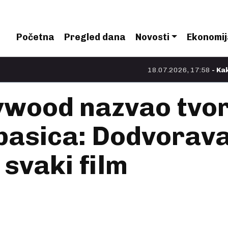
Početna
Pregled dana
Novosti
Ekonomij
18.07.2026, 17:58
- Kako je Nola
lywood nazvao tvo
asica: Dodvoravan
 svaki film