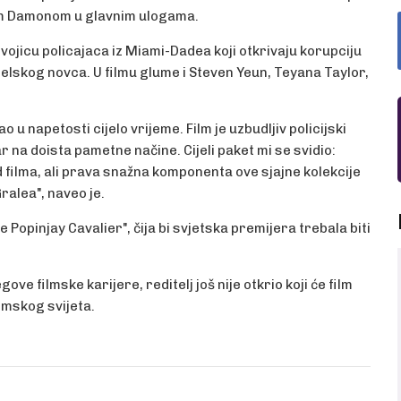
om Damonom u glavnim ulogama.
 dvojicu policajaca iz Miami-Dadea koji otkrivaju korupciju
elskog novca. U filmu glume i Steven Yeun, Teyana Taylor,
ao u napetosti cijelo vrijeme. Film je uzbudljiv policijski
 na doista pametne načine. Cijeli paket mi se svidio:
 filma, ali prava snažna komponenta ove sjajne kolekcije
alea", naveo je.
Popinjay Cavalier", čija bi svjetska premijera trebala biti
ve filmske karijere, reditelj još nije otkrio koji će film
ilmskog svijeta.