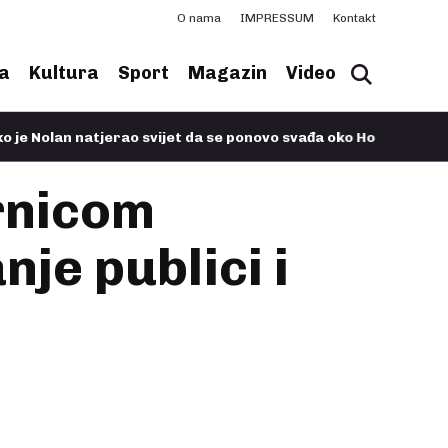
O nama
IMPRESSUM
Kontakt
a
Kultura
Sport
Magazin
Video
n natjerao svijet da se ponovo svađa oko Homera
08.07.2026, 
rnicom
je publici i