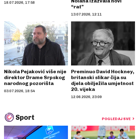
Nolana izazvala novi
18.07.2026, 17:58
“rat”
13.07.2026, 12:11
Nikola Pejaković više nije
Preminuo David Hockney,
direktor Drame Srpskog
britanski slikar čija su
narodnog pozorišta
djela obilježila umjetnost
20. vijeka
03.07.2026, 18:54
12.06.2026, 23:09
Sport
POGLEDAJ SVE