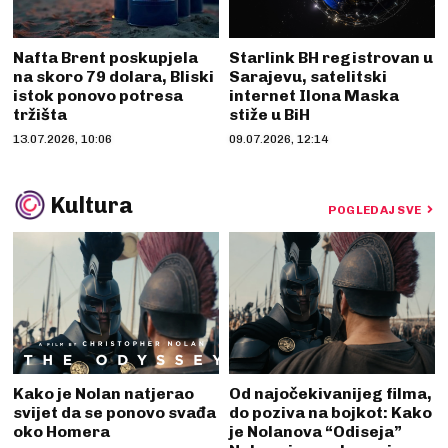
Nafta Brent poskupjela
Starlink BH registrovan u
na skoro 79 dolara, Bliski
Sarajevu, satelitski
istok ponovo potresa
internet Ilona Maska
tržišta
stiže u BiH
13.07.2026, 10:06
09.07.2026, 12:14
Kultura
POGLEDAJ SVE
Kako je Nolan natjerao
Od najočekivanijeg filma,
svijet da se ponovo svađa
do poziva na bojkot: Kako
oko Homera
je Nolanova “Odiseja”