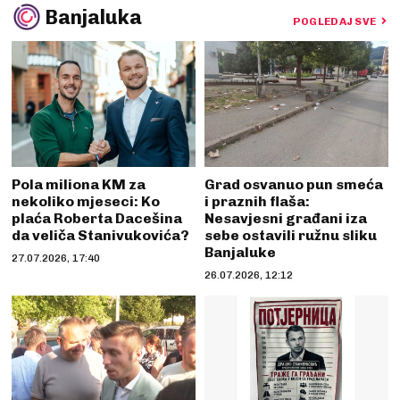
Banjaluka
POGLEDAJ SVE
Pola miliona KM za
Grad osvanuo pun smeća
nekoliko mjeseci: Ko
i praznih flaša:
plaća Roberta Dacešina
Nesavjesni građani iza
da veliča Stanivukovića?
sebe ostavili ružnu sliku
Banjaluke
27.07.2026, 17:40
26.07.2026, 12:12