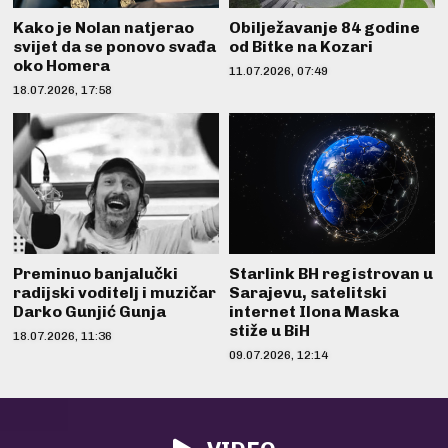
Kako je Nolan natjerao
Obilježavanje 84 godine
svijet da se ponovo svađa
od Bitke na Kozari
oko Homera
11.07.2026, 07:49
18.07.2026, 17:58
Preminuo banjalučki
Starlink BH registrovan u
radijski voditelj i muzičar
Sarajevu, satelitski
Darko Gunjić Gunja
internet Ilona Maska
stiže u BiH
18.07.2026, 11:36
09.07.2026, 12:14