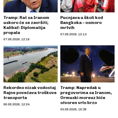
Tramp: Rat sa Iranom
Pucnjava u školi kod
uskoro će se završiti;
Bangkoka – osmoro
Kalibaf: Diplomatija
mrtvih
propala
07.08.2026, 12:13
07.08.2026, 12:18
Rekordno nizak vodostaj
Tramp: Napredak u
Rajne povećava troškove
pregovorima sa Iranom,
transporta
Ormuski moreuz biće
otvoren vrlo brzo
06.08.2026, 12:24
05.08.2026, 18:39