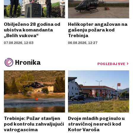
Obilježeno 28 godina od
Helikopter angažovan na
ubistva komandanta
gašenju požara kod
„Belih vukova“
Trebinja
07.08.2026, 12:03
06.08.2026, 12:27
Hronika
POGLEDAJ SVE
Trebinje: Požar stavljen
Dvoje mladih poginulo u
pod kontrolu zahvaljujući
stravičnoj nesreći kod
vatrogascima
Kotor Varoša