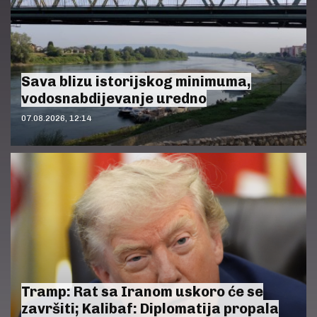
Sava blizu istorijskog minimuma,
vodosnabdijevanje uredno
07.08.2026, 12:14
Tramp: Rat sa Iranom uskoro će se
završiti; Kalibaf: Diplomatija propala