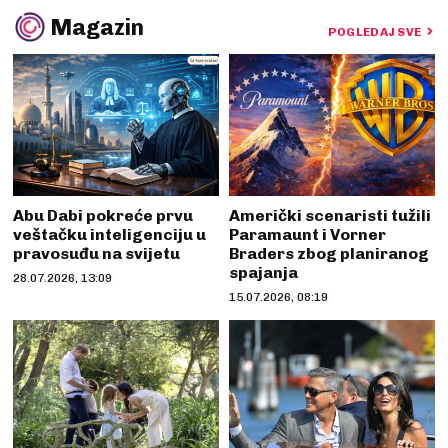
Magazin
POGLEDAJ SVE
Abu Dabi pokreće prvu
Američki scenaristi tužili
veštačku inteligenciju u
Paramaunt i Vorner
pravosuđu na svijetu
Braders zbog planiranog
spajanja
28.07.2026, 13:09
15.07.2026, 08:19