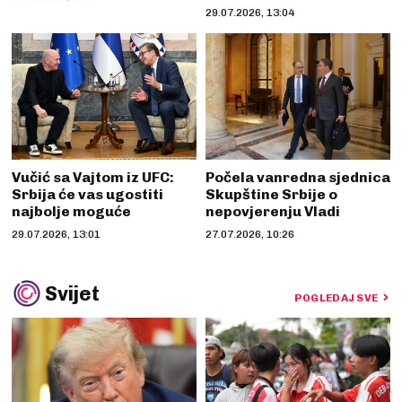
29.07.2026, 13:04
Vučić sa Vajtom iz UFC:
Počela vanredna sjednica
Srbija će vas ugostiti
Skupštine Srbije o
najbolje moguće
nepovjerenju Vladi
29.07.2026, 13:01
27.07.2026, 10:26
Svijet
POGLEDAJ SVE