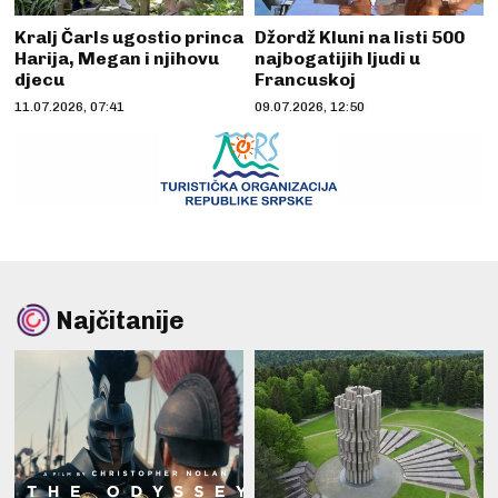
Kralj Čarls ugostio princa
Džordž Kluni na listi 500
Harija, Megan i njihovu
najbogatijih ljudi u
djecu
Francuskoj
11.07.2026, 07:41
09.07.2026, 12:50
Najčitanije