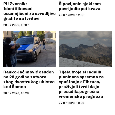
PU Zvornik:
Šipovljanin sjekirom
Identifikovani
povrijedio pet krava
osumnjičeni za uvredljive
29.07.2026, 12:55
grafite na tvrđavi
29.07.2026, 13:07
Ranko Jaćimović osuđen
Tijela troje stradalih
na 28 godina zatvora
planinara spremna za
zbog dvostrukog ubistva
spuštanje s Elbrusa,
kod Šamca
preživjeli tvrdi da je
presudila pogrešna
28.07.2026, 16:26
vremenska prognoza
27.07.2026, 10:20