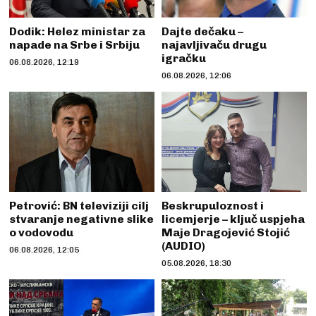
Dodik: Helez ministar za
Dajte dečaku –
napade na Srbe i Srbiju
najavljivaču drugu
igračku
06.08.2026, 12:19
06.08.2026, 12:06
Petrović: BN televiziji cilj
Beskrupuloznost i
stvaranje negativne slike
licemjerje – ključ uspjeha
o vodovodu
Maje Dragojević Stojić
(AUDIO)
06.08.2026, 12:05
05.08.2026, 18:30