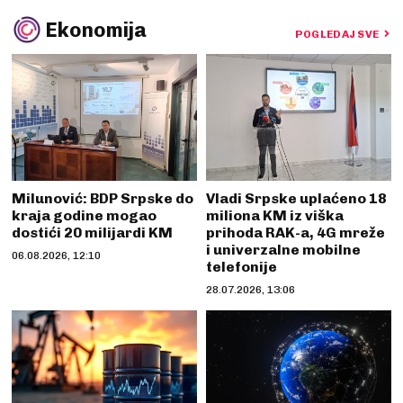
Ekonomija
POGLEDAJ SVE
Milunović: BDP Srpske do
Vladi Srpske uplaćeno 18
kraja godine mogao
miliona KM iz viška
dostići 20 milijardi KM
prihoda RAK-a, 4G mreže
i univerzalne mobilne
06.08.2026, 12:10
telefonije
28.07.2026, 13:06