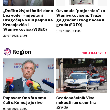
„Dođite živjeti četiri dana
Osvanule "potjernice" za
bez vode“ - mještani
Stanivukovićem: Traže
Dragočaja osuli paljbu na
ga građani zbog haosa u
Kresojevića i
gradu (FOTO)
Stanivukovića (VIDEO)
17.07.2026, 11:44
20.07.2026, 14:08
Region
POGLEDAJ SVE
Pupovac: Ono što smo
Gradonačelnik Visa
čuli u Kninu je jezivo
nokautiran u centru
grada
07.08.2026, 12:07