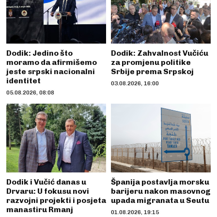
Dodik: Jedino što
Dodik: Zahvalnost Vučiću
moramo da afirmišemo
za promjenu politike
jeste srpski nacionalni
Srbije prema Srpskoj
identitet
03.08.2026, 16:00
05.08.2026, 08:08
Dodik i Vučić danas u
Španija postavlja morsku
Drvaru: U fokusu novi
barijeru nakon masovnog
razvojni projekti i posjeta
upada migranata u Seutu
manastiru Rmanj
01.08.2026, 19:15