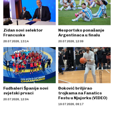
Zidan novi selektor
Nesportsko ponašanje
Francuske
Argentinaca u finalu
28.07.2026, 13:14
20.07.2026, 12:09
Fudbaleri Španije novi
Đoković briljirao
svjetski prvaci
trojkama na Fanatics
Festu u Njujorku (VIDEO)
20.07.2026, 12:04
19.07.2026, 09:17