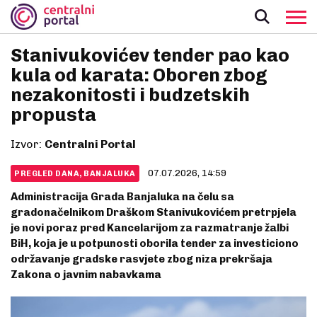
Stanivukovićev tender pao kao
kula od karata: Oboren zbog
nezakonitosti i budzetskih
propusta
Izvor:
Centralni Portal
07.07.2026, 14:59
PREGLED DANA, BANJALUKA
Administracija Grada Banjaluka na čelu sa
gradonačelnikom Draškom Stanivukovićem pretrpjela
je novi poraz pred Kancelarijom za razmatranje žalbi
BiH, koja je u potpunosti oborila tender za investiciono
održavanje gradske rasvjete zbog niza prekršaja
Zakona o javnim nabavkama