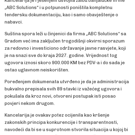
Kancelarija je rješenjem usvojila žalbu banjalučke firme
„ABC Solutions“ i u potpunosti poništila kompletnu
tendersku dokumentaciju, kao i samo obavještenje o
nabavci.
Suština spora leži u činjenici da firma „ABC Solutions“ sa
Gradom već ima zaključen trogodišnji okvirni sporazum
za redovno i investiciono održavanje javne rasvjete, koji
je na snazi sve do kraja 2027. godine. Vrijednost tog
ugovora iznosi skoro 900.000 KM bez PDV-a i do sada je
ostao uglavnom neiskorišten.
Poređenjem dokumenata utvrđeno je da je administracija
bukvalno prepisala svih 89 stavki iz važećeg ugovora i
pokušala da kroz novi, otvoreni postupak isti posao
povjeri nekom drugom.
Kancelarija je ovakav potez ocijenila kao kršenje
zakonskih principa konkurencije i transparentnosti,
navodeći da bi se u suprotnom stvorila situacija u kojoj bi