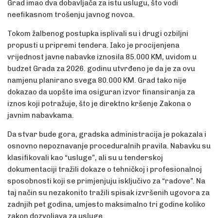
Grad imao dva dobavljača za istu uslugu, što vodi
neefikasnom trošenju javnog novca.
Tokom žalbenog postupka isplivali su i drugi ozbiljni
propusti u pripremi tendera. Iako je procijenjena
vrijednost javne nabavke iznosila 85.000 KM, uvidom u
budzet Grada za 2026. godinu utvrđeno je da je za ovu
namjenu planirano svega 80.000 KM. Grad tako nije
dokazao da uopšte ima osiguran izvor finansiranja za
iznos koji potražuje, što je direktno kršenje Zakona o
javnim nabavkama.
Da stvar bude gora, gradska administracija je pokazala i
osnovno nepoznavanje proceduralnih pravila. Nabavku su
klasifikovali kao “usluge”, ali su u tenderskoj
dokumentaciji tražili dokaze o tehničkoj i profesionalnoj
sposobnosti koji se primjenjuju isključivo za “radove”. Na
taj način su nezakonito tražili spisak izvršenih ugovora za
zadnjih pet godina, umjesto maksimalno tri godine koliko
zakon dozvoljava za usluge.