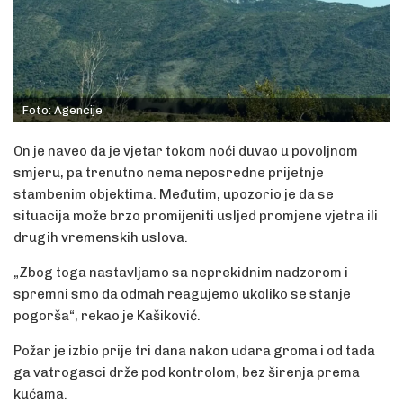
Foto: Agencije
On je naveo da je vjetar tokom noći duvao u povoljnom
smjeru, pa trenutno nema neposredne prijetnje
stambenim objektima. Međutim, upozorio je da se
situacija može brzo promijeniti usljed promjene vjetra ili
drugih vremenskih uslova.
„Zbog toga nastavljamo sa neprekidnim nadzorom i
spremni smo da odmah reagujemo ukoliko se stanje
pogorša“, rekao je Kašiković.
Požar je izbio prije tri dana nakon udara groma i od tada
ga vatrogasci drže pod kontrolom, bez širenja prema
kućama.