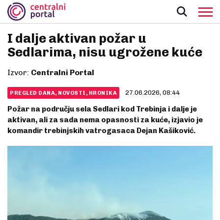
I dalje aktivan požar u
Sedlarima, nisu ugrožene kuće
Izvor:
Centralni Portal
27.06.2026, 08:44
PREGLED DANA, NOVOSTI, HRONIKA
Požar na području sela Sedlari kod Trebinja i dalje je
aktivan, ali za sada nema opasnosti za kuće, izjavio je
komandir trebinjskih vatrogasaca Dejan Kašiković.