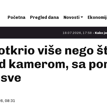
Početna
Pregled dana
Novosti
Ekonomij
18.07.2026, 17:58
- Kako je Nolan na
otkrio više nego št
ed kamerom, sa p
 sve
6, 08:31