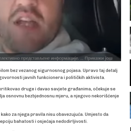
obilom bez vezanog sigurnosnog pojasa. Upravo taj detalj
govornosti javnih funkcionera i političkih aktivista.
kritikovao druge i davao savjete građanima, očekuje se
vlja osnovnu bezbjednosnu mjeru, a njegovo nekorišćenje
e kako za njega pravila nisu obavezujuća. Umjesto da
ciju bahatosti i osjećaja nedodirljivosti.