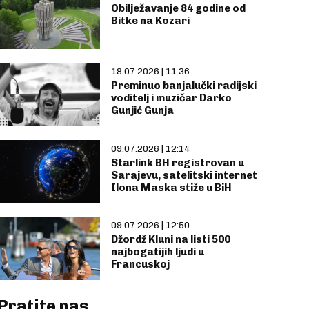
Obilježavanje 84 godine od
Bitke na Kozari
18.07.2026 | 11:36
Preminuo banjalučki radijski
voditelj i muzičar Darko
Gunjić Gunja
09.07.2026 | 12:14
Starlink BH registrovan u
Sarajevu, satelitski internet
Ilona Maska stiže u BiH
09.07.2026 | 12:50
Džordž Kluni na listi 500
najbogatijih ljudi u
Francuskoj
Pratite nas