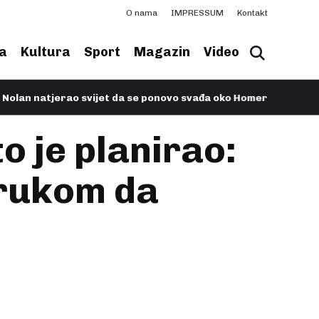
O nama
IMPRESSUM
Kontakt
a
Kultura
Sport
Magazin
Video
tjerao svijet da se ponovo svađa oko Homera
11.07.2026, 07:4
o je planirao:
orukom da