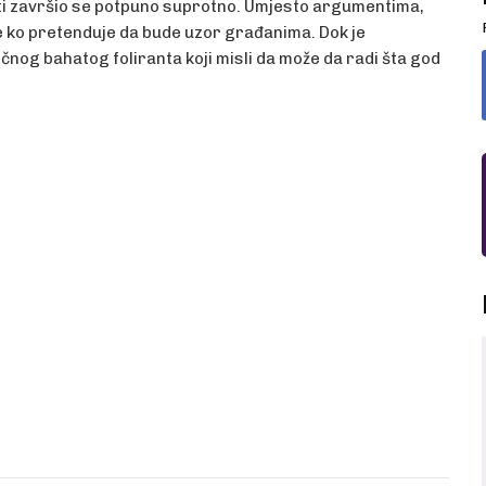
nosti završio se potpuno suprotno. Umjesto argumentima,
e ko pretenduje da bude uzor građanima. Dok je
čnog bahatog foliranta koji misli da može da radi šta god