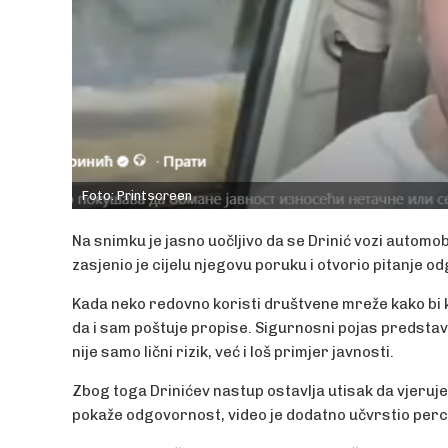
Foto: Printscreen
Na snimku je jasno uočljivo da se Drinić vozi autom
zasjenio je cijelu njegovu poruku i otvorio pitanje od
Kada neko redovno koristi društvene mreže kako bi 
da i sam poštuje propise. Sigurnosni pojas predsta
nije samo lični rizik, već i loš primjer javnosti.
Zbog toga Drinićev nastup ostavlja utisak da vjeruj
pokaže odgovornost, video je dodatno učvrstio percep