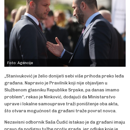
Foto: Agencije
„Stanivuković je želio donijeti sebi više prihoda preko leđa
građana. Napravio je Pravilnik koji nije objavljen u
Službenom glasniku Republike Srpske, pa danas imamo
problem“, rekao je Ninković, dodajući da Ministarstvo
uprave i lokalne samouprave traži poništenje oba akta,
što otvara mogućnost da građani traže povrat novca.
Nezavisni odbornik Saša Čudić istakao je da građani imaju
pravo da podignu tužbe protiv grada, jer odluke koje je