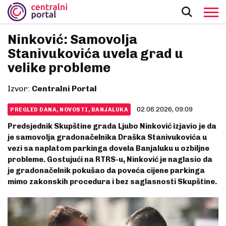
Ninković: Samovolja
Stanivukovića uvela grad u
velike probleme
Izvor:
Centralni Portal
02.06.2026, 09:09
PREGLED DANA, NOVOSTI, BANJALUKA
Predsjednik Skupštine grada Ljubo Ninković izjavio je da
je samovolja gradonačelnika Draška Stanivukovića u
vezi sa naplatom parkinga dovela Banjaluku u ozbiljne
probleme. Gostujući na RTRS-u, Ninković je naglasio da
je gradonačelnik pokušao da poveća cijene parkinga
mimo zakonskih procedura i bez saglasnosti Skupštine.