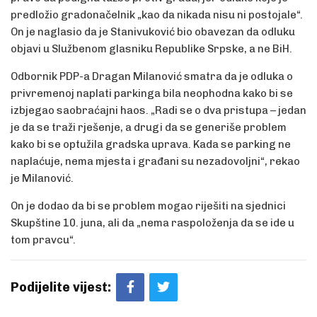
predložio gradonačelnik „kao da nikada nisu ni postojale“.
On je naglasio da je Stanivuković bio obavezan da odluku
objavi u Službenom glasniku Republike Srpske, a ne BiH.
Odbornik PDP-a Dragan Milanović smatra da je odluka o
privremenoj naplati parkinga bila neophodna kako bi se
izbjegao saobraćajni haos. „Radi se o dva pristupa – jedan
je da se traži rješenje, a drugi da se generiše problem
kako bi se optužila gradska uprava. Kada se parking ne
naplaćuje, nema mjesta i građani su nezadovoljni“, rekao
je Milanović.
On je dodao da bi se problem mogao riješiti na sjednici
Skupštine 10. juna, ali da „nema raspoloženja da se ide u
tom pravcu“.
Podijelite vijest: