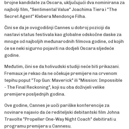
brojne kandidate za Oscara, uključujući dva nominirana za
najbolji film, "Sentimental Value" Joachima Tiera i "The
Secret Agent" Klebera Mendonçe Filha.
Čini se da je ovogodišnji Cannes u dobroj poziciji da
nastavi status festivala kao globalne odskočne daske za
mnoge od najboljih međunarodnih filmova godine, od kojih
će se neki sigurno pojaviti na dodjeli Oscara sljedeće
godine.
Međutim, čini se da holivudski studiji neće biti prikazani.
Fremaux je rekao da ne očekuje premijere na crvenom
tepihu poput "Top Gun: Maverick" ili "Mission: Impossible
- The Final Reckoning", koji su oba doživjeli velike
premijere posljednjih godina.
Ove godine, Cannes je uoči pariške konferencije za
novinare najavio da će rediteljski debitantski film Johna
Travolte "Propeller One-Way Night Coach" debitirati u
programu premijera u Cannesu.