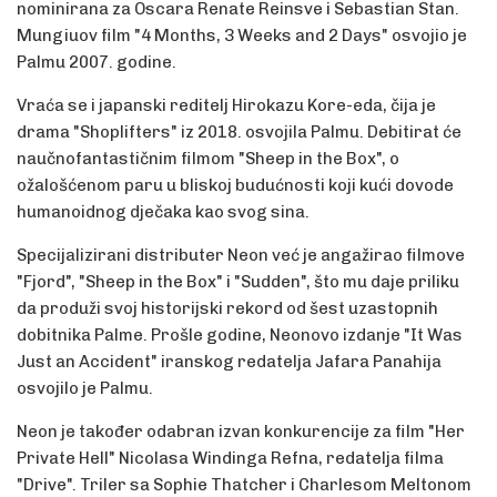
nominirana za Oscara Renate Reinsve i Sebastian Stan.
Mungiuov film "4 Months, 3 Weeks and 2 Days" osvojio je
Palmu 2007. godine.
Vraća se i japanski reditelj Hirokazu Kore-eda, čija je
drama "Shoplifters" iz 2018. osvojila Palmu. Debitirat će
naučnofantastičnim filmom "Sheep in the Box", o
ožalošćenom paru u bliskoj budućnosti koji kući dovode
humanoidnog dječaka kao svog sina.
Specijalizirani distributer Neon već je angažirao filmove
"Fjord", "Sheep in the Box" i "Sudden", što mu daje priliku
da produži svoj historijski rekord od šest uzastopnih
dobitnika Palme. Prošle godine, Neonovo izdanje "It Was
Just an Accident" iranskog redatelja Jafara Panahija
osvojilo je Palmu.
Neon je također odabran izvan konkurencije za film "Her
Private Hell" Nicolasa Windinga Refna, redatelja filma
"Drive". Triler sa Sophie Thatcher i Charlesom Meltonom