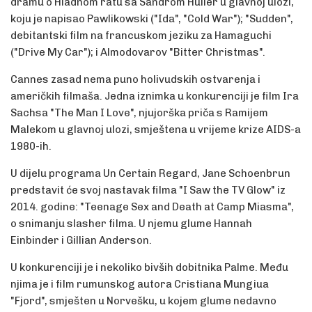
dramu o Hladnom ratu sa Sandrom Huller u glavnoj ulozi,
koju je napisao Pawlikowski ("Ida", "Cold War"); "Sudden",
debitantski film na francuskom jeziku za Hamaguchi
("Drive My Car"); i Almodovarov "Bitter Christmas".
Cannes zasad nema puno holivudskih ostvarenja i
američkih filmaša. Jedna iznimka u konkurenciji je film Ira
Sachsa "The Man I Love", njujorška priča s Ramijem
Malekom u glavnoj ulozi, smještena u vrijeme krize AIDS-a
1980-ih.
U dijelu programa Un Certain Regard, Jane Schoenbrun
predstavit će svoj nastavak filma "I Saw the TV Glow" iz
2014. godine: "Teenage Sex and Death at Camp Miasma",
o snimanju slasher filma. U njemu glume Hannah
Einbinder i Gillian Anderson.
U konkurenciji je i nekoliko bivših dobitnika Palme. Među
njima je i film rumunskog autora Cristiana Mungiua
"Fjord", smješten u Norvešku, u kojem glume nedavno