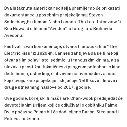
Dva istaknuta američka reditelja premijerno će prikazati
dokumentarce u posebnim projekcijama: Steven
Soderbergh s filmom "John Lennon: The Last Interview " i
Ron Howard s filmom "Avedon", o fotografu Richardu
Avedonu.
Festival, izvan konkurencije, otvara francuski film "The
Electric Kiss" iz 1920-ih. Cannes zahtijeva da se film koji
otvara film pojavi istoj sedmici u francuskim kinima, a za
ulazak u prestižnu takmičarski program potrebna je kino
distribucija, uslov koji, s obzirom na francuske zakone
koji čuvaju kino projekcije, isključuje Netflixove filmove i
druge streaming naslove od 2017. godine.
Ove godine, korejski filmaš Park Chan-wook predsjedat će
devetočlanim žirijem koji će odlučivati ​​o dobitniku Palme.
Dvije počasne Palme bit će dodijeljene Barbri Streisand i
Peteru Jacksonu.