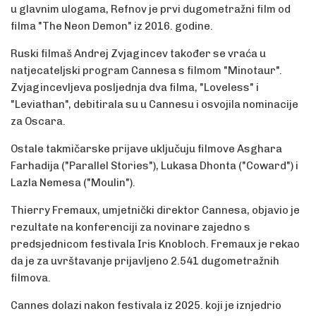
u glavnim ulogama, Refnov je prvi dugometražni film od
filma "The Neon Demon" iz 2016. godine.
Ruski filmaš Andrej Zvjagincev također se vraća u
natjecateljski program Cannesa s filmom "Minotaur".
Zvjagincevljeva posljednja dva filma, "Loveless" i
"Leviathan", debitirala su u Cannesu i osvojila nominacije
za Oscara.
Ostale takmičarske prijave uključuju filmove Asghara
Farhadija ("Parallel Stories"), Lukasa Dhonta ("Coward") i
Lazla Nemesa ("Moulin").
Thierry Fremaux, umjetnički direktor Cannesa, objavio je
rezultate na konferenciji za novinare zajedno s
predsjednicom festivala Iris Knobloch. Fremaux je rekao
da je za uvrštavanje prijavljeno 2.541 dugometražnih
filmova.
Cannes dolazi nakon festivala iz 2025. koji je iznjedrio