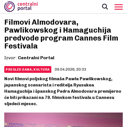
Filmovi Almodovara,
Pawlikowskog i Hamaguchija
predvode program Cannes Film
Festivala
Izvor:
Centralni Portal
09.04.2026, 20:33
PREGLED DANA, KULTURA
Novi filmovi poljskog filmaša Pawła Pawlikowskog,
japanskog scenarista i reditelja Ryusukea
Hamaguchija i španskog Pedra Almodovara premijerno
će biti prikazani na 79. filmskom festivalu u Cannesu
sljedeći mjesec.