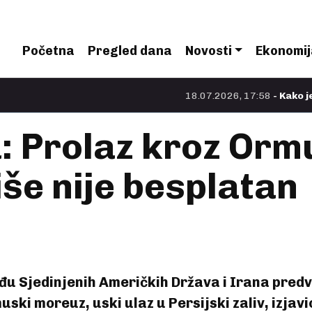
Početna
Pregled dana
Novosti
Ekonomij
18.07.2026, 17:58
- Kako je Nolan na
ja: Prolaz kroz Or
više nije besplatan
eđu Sjedinjenih Američkih Država i Irana pred
ki moreuz, uski ulaz u Persijski zaliv, izjavio