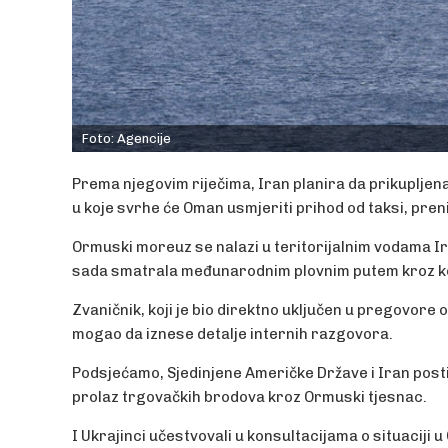
Foto: Agencije
Prema njegovim riječima, Iran planira da prikupljena
u koje svrhe će Oman usmjeriti prihod od taksi, preni
Ormuski moreuz se nalazi u teritorijalnim vodama Ir
sada smatrala međunarodnim plovnim putem kroz koj
Zvaničnik, koji je bio direktno uključen u pregovore 
mogao da iznese detalje internih razgovora.
Podsjećamo, Sjedinjene Američke Države i Iran posti
prolaz trgovačkih brodova kroz Ormuski tjesnac.
I Ukrajinci učestvovali u konsultacijama o situacij