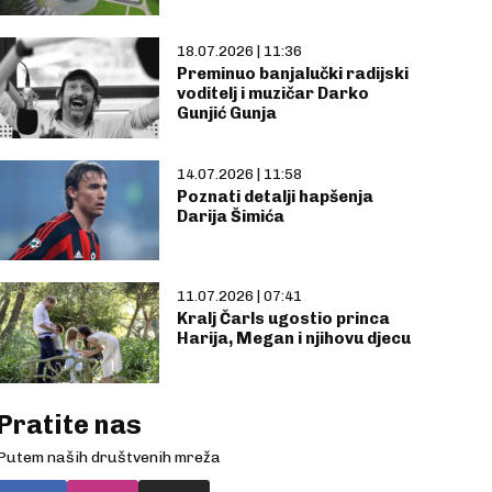
18.07.2026 | 11:36
Preminuo banjalučki radijski
voditelj i muzičar Darko
Gunjić Gunja
14.07.2026 | 11:58
Poznati detalji hapšenja
Darija Šimića
11.07.2026 | 07:41
Kralj Čarls ugostio princa
Harija, Megan i njihovu djecu
Pratite nas
Putem naših društvenih mreža