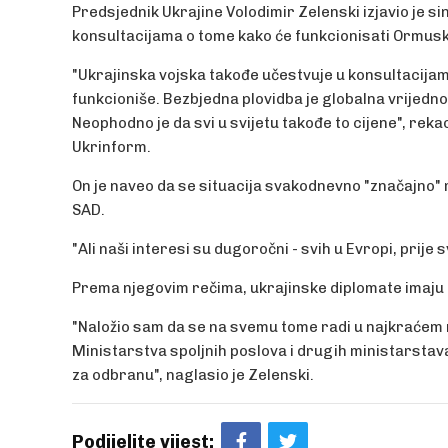
Predsjednik Ukrajine Volodimir Zelenski izjavio je si
konsultacijama o tome kako će funkcionisati Ormus
"Ukrajinska vojska takođe učestvuje u konsultacija
funkcioniše. Bezbjedna plovidba je globalna vrijedno
Neophodno je da svi u svijetu takođe to cijene", rek
Ukrinform.
On je naveo da se situacija svakodnevno "značajno" 
SAD.
"Ali naši interesi su dugoročni - svih u Evropi, prije
Prema njegovim rečima, ukrajinske diplomate imaju 
"Naložio sam da se na svemu tome radi u najkraćem r
Ministarstva spoljnih poslova i drugih ministarstav
za odbranu", naglasio je Zelenski.
Podijelite vijest: