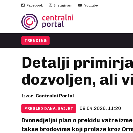
Facebook
Instagram
Youtube
TRENDING
Detalji primir
dozvoljen, ali 
Izvor:
Centralni Portal
08.04.2026, 11:20
PREGLED DANA, SVIJET
Dvonedjeljni plan o prekidu vatre izm
takse brodovima koji prolaze kroz Ormus