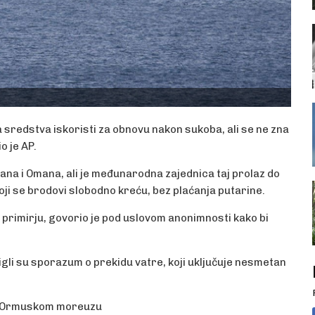
 sredstva iskoristi za obnovu nakon sukoba, ali se ne zna
o je AP.
ana i Omana, ali je međunarodna zajednica taj prolaz do
i se brodovi slobodno kreću, bez plaćanja putarine.
o primirju, govorio je pod uslovom anonimnosti kako bi
gli su sporazum o prekidu vatre, koji uključuje nesmetan
i u Ormuskom moreuzu