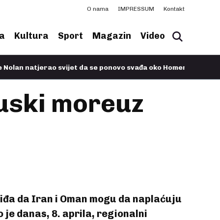
O nama
IMPRESSUM
Kontakt
a
Kultura
Sport
Magazin
Video
tjerao svijet da se ponovo svađa oko Homera
11.07.2026, 07:4
muski moreuz
viđa da Iran i Oman mogu da naplaćuju
 je danas, 8. aprila, regionalni