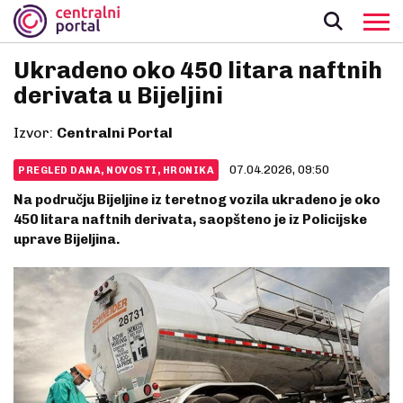
Ukradeno oko 450 litara naftnih
derivata u Bijeljini
Izvor:
Centralni Portal
07.04.2026, 09:50
PREGLED DANA, NOVOSTI, HRONIKA
Na području Bijeljine iz teretnog vozila ukradeno je oko
450 litara naftnih derivata, saopšteno je iz Policijske
uprave Bijeljina.