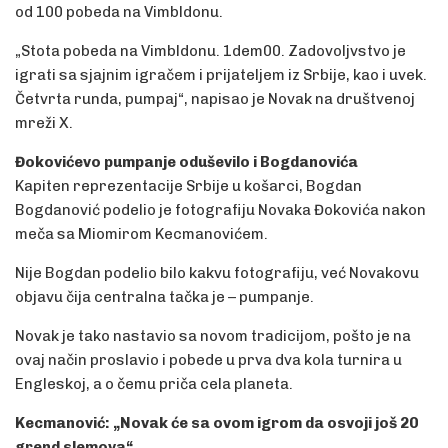
od 100 pobeda na Vimbldonu.
„Stota pobeda na Vimbldonu. 1dem00. Zadovoljvstvo je
igrati sa sjajnim igračem i prijateljem iz Srbije, kao i uvek.
Četvrta runda, pumpaj“, napisao je Novak na društvenoj
mreži X.
Đokovićevo pumpanje oduševilo i Bogdanovića
Kapiten reprezentacije Srbije u košarci, Bogdan
Bogdanović podelio je fotografiju Novaka Đokovića nakon
meča sa Miomirom Kecmanovićem.
Nije Bogdan podelio bilo kakvu fotografiju, već Novakovu
objavu čija centralna tačka je – pumpanje.
Novak je tako nastavio sa novom tradicijom, pošto je na
ovaj način proslavio i pobede u prva dva kola turnira u
Engleskoj, a o čemu priča cela planeta.
Kecmanović: „Novak će sa ovom igrom da osvoji još 20
grend slemova“