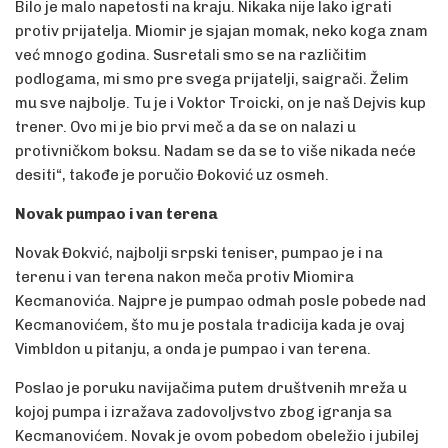
Bilo je malo napetosti na kraju. Nikaka nije lako igrati
protiv prijatelja. Miomir je sjajan momak, neko koga znam
već mnogo godina. Susretali smo se na različitim
podlogama, mi smo pre svega prijatelji, saigrači. Želim
mu sve najbolje. Tu je i Voktor Troicki, on je naš Dejvis kup
trener. Ovo mi je bio prvi meč a da se on nalazi u
protivničkom boksu. Nadam se da se to više nikada neće
desiti“, takođe je poručio Đoković uz osmeh.
Novak pumpao i van terena
Novak Đokvić, najbolji srpski teniser, pumpao je i na
terenu i van terena nakon meča protiv Miomira
Kecmanovića. Najpre je pumpao odmah posle pobede nad
Kecmanovićem, što mu je postala tradicija kada je ovaj
Vimbldon u pitanju, a onda je pumpao i van terena.
Poslao je poruku navijačima putem društvenih mreža u
kojoj pumpa i izražava zadovoljvstvo zbog igranja sa
Kecmanovićem. Novak je ovom pobedom obeležio i jubilej