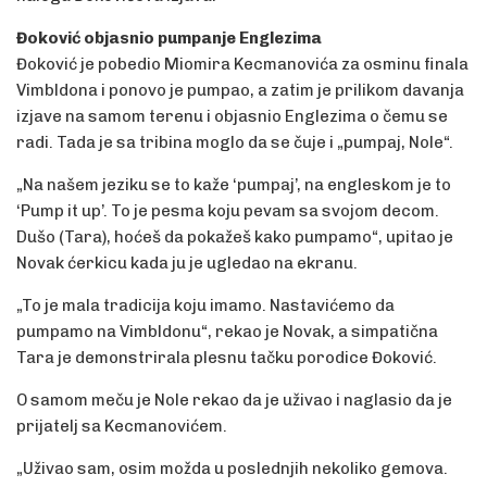
Đoković objasnio pumpanje Englezima
Đoković je pobedio Miomira Kecmanovića za osminu finala
Vimbldona i ponovo je pumpao, a zatim je prilikom davanja
izjave na samom terenu i objasnio Englezima o čemu se
radi. Tada je sa tribina moglo da se čuje i „pumpaj, Nole“.
„Na našem jeziku se to kaže ‘pumpaj’, na engleskom je to
‘Pump it up’. To je pesma koju pevam sa svojom decom.
Dušo (Tara), hoćeš da pokažeš kako pumpamo“, upitao je
Novak ćerkicu kada ju je ugledao na ekranu.
„To je mala tradicija koju imamo. Nastavićemo da
pumpamo na Vimbldonu“, rekao je Novak, a simpatična
Tara je demonstrirala plesnu tačku porodice Đoković.
O samom meču je Nole rekao da je uživao i naglasio da je
prijatelj sa Kecmanovićem.
„Uživao sam, osim možda u poslednjih nekoliko gemova.