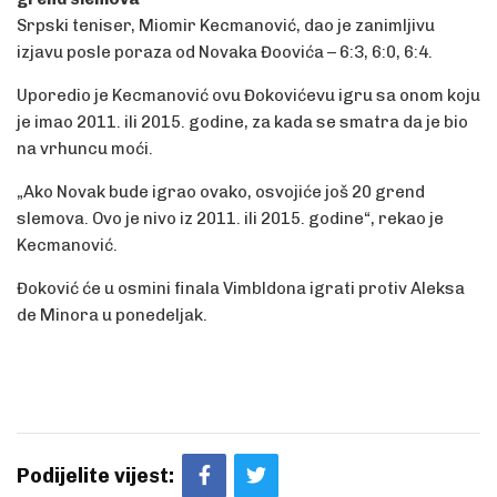
Srpski teniser, Miomir Kecmanović, dao je zanimljivu
izjavu posle poraza od Novaka Đoovića – 6:3, 6:0, 6:4.
Uporedio je Kecmanović ovu Đokovićevu igru sa onom koju
je imao 2011. ili 2015. godine, za kada se smatra da je bio
na vrhuncu moći.
„Ako Novak bude igrao ovako, osvojiće još 20 grend
slemova. Ovo je nivo iz 2011. ili 2015. godine“, rekao je
Kecmanović.
Đoković će u osmini finala Vimbldona igrati protiv Aleksa
de Minora u ponedeljak.
Podijelite vijest: