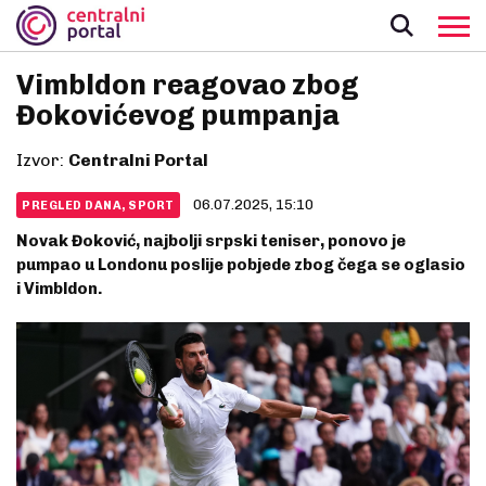
Vimbldon reagovao zbog
Đokovićevog pumpanja
Izvor:
Centralni Portal
06.07.2025, 15:10
PREGLED DANA, SPORT
Novak Đoković, najbolji srpski teniser, ponovo je
pumpao u Londonu poslije pobjede zbog čega se oglasio
i Vimbldon.