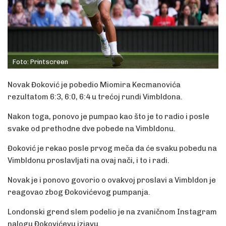
Foto: Printscreen
Novak Đoković je pobedio Miomira Kecmanovića
rezultatom 6:3, 6:0, 6:4 u trećoj rundi Vimbldona.
Nakon toga, ponovo je pumpao kao što je to radio i posle
svake od prethodne dve pobede na Vimbldonu.
Đoković je rekao posle prvog meča da će svaku pobedu na
Vimbldonu proslavljati na ovaj nači, i to i radi.
Novak je i ponovo govorio o ovakvoj proslavi a Vimbldon je
reagovao zbog Đokovićevog pumpanja.
Londonski grend slem podelio je na zvaničnom Instagram
nalogu Đokovićevu izjavu.