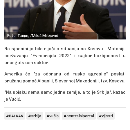
Foto: Tanjug/Miloš Milojević
Na sjednici je bilo riječi o situacija na Kosovu i Metohiji,
održavanju "Evroprajda 2022" i sajber-bezbjednost u
energetskom sektor.
Amerika će "za odbranu od ruske agresije" poslati
oružanu pomoć Albaniji, Sjevernoj Makedoniji, tzv. Kosovu.
"Na spisku nema samo jedne zemlje, a to je Srbija", kazao
je Vučić.
#BALKAN
#srbija
#vučić
#centralniportal
#vijesti