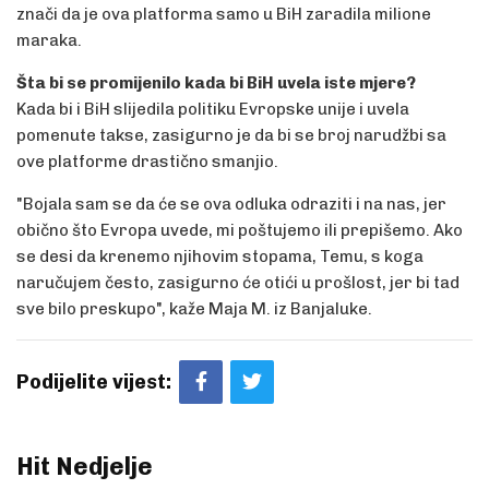
znači da je ova platforma samo u BiH zaradila milione
maraka.
Šta bi se promijenilo kada bi BiH uvela iste mjere?
Kada bi i BiH slijedila politiku Evropske unije i uvela
pomenute takse, zasigurno je da bi se broj narudžbi sa
ove platforme drastično smanjio.
"Bojala sam se da će se ova odluka odraziti i na nas, jer
obično što Evropa uvede, mi poštujemo ili prepišemo. Ako
se desi da krenemo njihovim stopama, Temu, s koga
naručujem često, zasigurno će otići u prošlost, jer bi tad
sve bilo preskupo", kaže Maja M. iz Banjaluke.
Podijelite vijest:
Hit Nedjelje