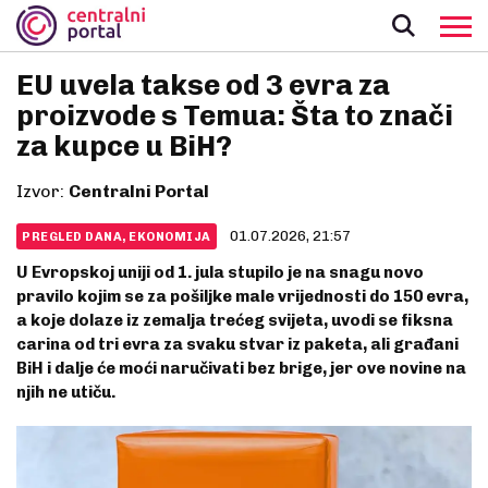
EU uvela takse od 3 evra za
proizvode s Temua: Šta to znači
za kupce u BiH?
Izvor:
Centralni Portal
01.07.2026, 21:57
PREGLED DANA, EKONOMIJA
U Evropskoj uniji od 1. jula stupilo je na snagu novo
pravilo kojim se za pošiljke male vrijednosti do 150 evra,
a koje dolaze iz zemalja trećeg svijeta, uvodi se fiksna
carina od tri evra za svaku stvar iz paketa, ali građani
BiH i dalje će moći naručivati bez brige, jer ove novine na
njih ne utiču.