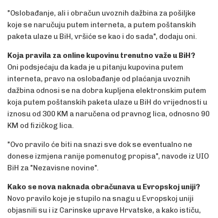
"Oslobađanje, ali i obračun uvoznih dažbina za pošiljke
koje se naručuju putem interneta, a putem poštanskih
paketa ulaze u BiH, vršiće se kao i do sada", dodaju oni.
Koja pravila za online kupovinu trenutno važe u BiH?
Oni podsjećaju da kada je u pitanju kupovina putem
interneta, pravo na oslobađanje od plaćanja uvoznih
dažbina odnosi se na dobra kupljena elektronskim putem
koja putem poštanskih paketa ulaze u BiH do vrijednosti u
iznosu od 300 KM a naručena od pravnog lica, odnosno 90
KM od fizičkog lica.
"Ovo pravilo će biti na snazi sve dok se eventualno ne
donese izmjena ranije pomenutog propisa", navode iz UIO
BiH za "Nezavisne novine".
Kako se nova naknada obračunava u Evropskoj uniji?
Novo pravilo koje je stupilo na snagu u Evropskoj uniji
objasnili su i iz Carinske uprave Hrvatske, a kako ističu,