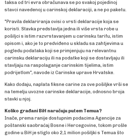
taksa od tri evra obračunava se po svakoj pojedinoj
stavci navedenoj u carinskoj deklaraciji, a ne po paketu.
"Pravila deklariranja ovisi o vrsti deklaracije koja se
koristi. Stavka predstavlja jedna ili više vrsta robe u
pošiljci s istim razvrstavanjem u carinsku tarifu, istim
opisom i, ako je to predviđeno u skladu sa zahtjevima u
pogledu podataka koji se primjenjuju na relevantnu
carinsku deklaraciju ili na podatke koji se dostavljaju ili
stavljaju na raspolaganje carinskim tijelima, istim
podrijetlom", navode iz Carinske uprave Hrvatske.
Kako dodaju, naplata fiksne carine za ove pošiljke vrši se
na temelju uvozne carinske deklaracije, odnosno broja
stavki u njoj.
Koliko građani BiH naručuju putem Temua?
Inače, prema ranije dostupnim podacima Agencije za
poštanski saobraćaj Bosne i Hercegovine, tokom prošle
godine u BiH je stiglo oko 2,1 milion pošiljki s Temua što