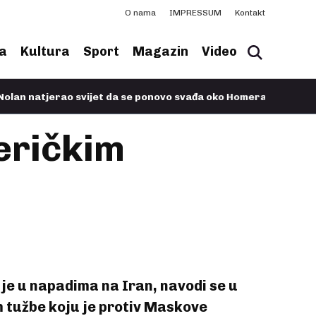
O nama
IMPRESSUM
Kontakt
a
Kultura
Sport
Magazin
Video
natjerao svijet da se ponovo svađa oko Homera
08.07.2026, 18
eričkim
n je u napadima na Iran, navodi se u
tužbe koju je protiv Maskove