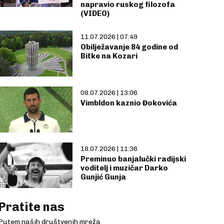
napravio ruskog filozofa
(VIDEO)
11.07.2026 | 07:49
Obilježavanje 84 godine od
Bitke na Kozari
08.07.2026 | 13:06
Vimbldon kaznio Đokovića
18.07.2026 | 11:36
Preminuo banjalučki radijski
voditelj i muzičar Darko
Gunjić Gunja
Pratite nas
Putem naših društvenih mreža