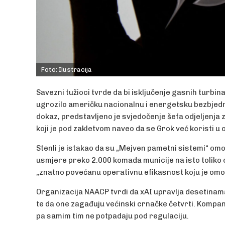
Foto: Ilustracija
Savezni tužioci tvrde da bi isključenje gasnih turb
ugrozilo američku nacionalnu i energetsku bezbjedno
dokaz, predstavljeno je svjedočenje šefa odjeljenja 
koji je pod zakletvom naveo da se Grok već koristi u 
Stenli je istakao da su „Mejven pametni sistemi“ o
usmjere preko 2.000 komada municije na isto toliko ci
„znatno povećanu operativnu efikasnost koju je omo
Organizacija NAACP tvrdi da xAI upravlja desetinama
te da one zagađuju većinski crnačke četvrti. Kompani
pa samim tim ne potpadaju pod regulaciju.