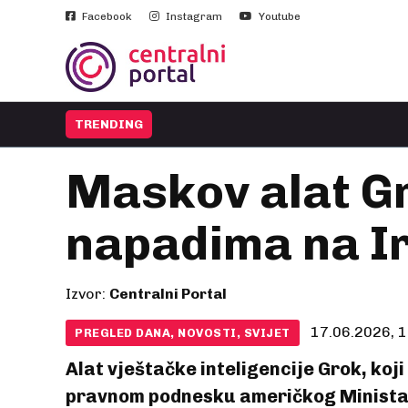
Facebook
Instagram
Youtube
TRENDING
Maskov alat G
napadima na I
Izvor:
Centralni Portal
17.06.2026, 1
PREGLED DANA, NOVOSTI, SVIJET
Alat vještačke inteligencije Grok, koji
pravnom podnesku američkog Ministar