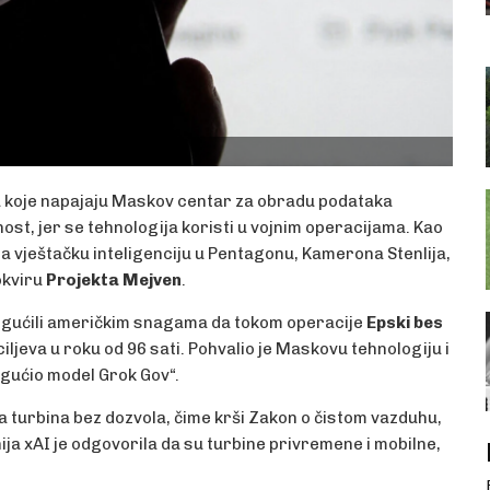
ina koje napajaju Maskov centar za obradu podataka
st, jer se tehnologija koristi u vojnim operacijama. Kao
za vještačku inteligenciju u Pentagonu, Kamerona Stenlija,
okviru
Projekta Mejven
.
mogućili američkim snagama da tokom operacije
Epski bes
ljeva u roku od 96 sati. Pohvalio je Maskovu tehnologiju i
gućio model Grok Gov“.
 turbina bez dozvola, čime krši Zakon o čistom vazduhu,
ja xAI je odgovorila da su turbine privremene i mobilne,