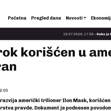
Početna
Pregled dana
Novosti
Ekonomij
18.07.2026, 17:58
- Kako je Nolan 
rok korišćen u am
ran
2:05
 razvija američki trilioner Ilon Mask, korišće
stva pravde. Dokument je podnesen povodom 