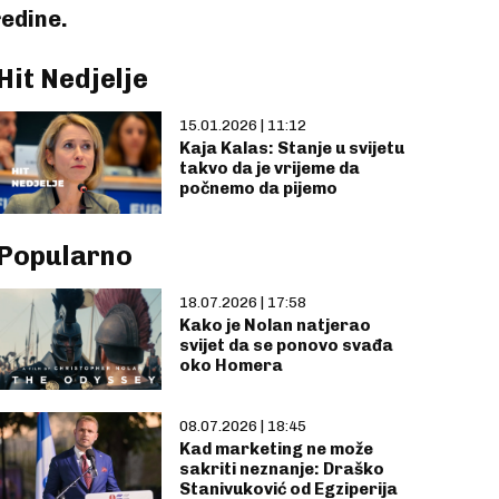
edine.
Hit Nedjelje
15.01.2026 | 11:12
Kaja Kalas: Stanje u svijetu
takvo da je vrijeme da
počnemo da pijemo
Popularno
18.07.2026 | 17:58
Kako je Nolan natjerao
svijet da se ponovo svađa
oko Homera
08.07.2026 | 18:45
Kad marketing ne može
sakriti neznanje: Draško
Stanivuković od Egziperija