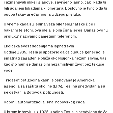
razmenjivali slike i glasove, savršeno jasno, čak i kada bi
bili udaljeni hiljadama kilometara. Doslovno je tvrdio da bi
osoba takav uređaj nosila u džepu prsluka.
U vreme kada su jedina veza bile telegrafske žice i
bakarni telefoni, ova ideja je bila čista jeres. Danas ovo "u
prsluku" nazivamo pametnim telefonom.
Ekološka svest decenijama ispred svih
Godine 1935. Tesla je upozorio da će buduće generacije
smatrati zagađenje plaža oko Njujorka nezamislivim, baš
kao što nam se danas čini nezamislivim život bez tekuće
vode.
Trideset pet godina kasnije osnovana je Američka
agencija za zaštitu okoline (EPA). Teslina predviđanja su
se ostvarila gotovo u potpunosti.
Roboti, automatizacija i kraj robovskog rada
U istom intervjuu iz 1935. godine Tesla je predvideo da će