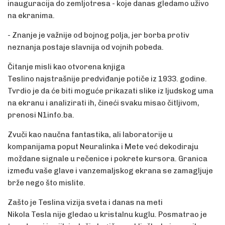
inauguracija do zemljotresa - koje danas gledamo uživo
na ekranima.
- Znanje je važnije od bojnog polja, jer borba protiv
neznanja postaje slavnija od vojnih pobeda.
Čitanje misli kao otvorena knjiga
Teslino najstrašnije predviđanje potiče iz 1933. godine.
Tvrdio je da će biti moguće prikazati slike iz ljudskog uma
na ekranu i analizirati ih, čineći svaku misao čitljivom,
prenosi N1info.ba.
Zvuči kao naučna fantastika, ali laboratorije u
kompanijama poput Neuralinka i Mete već dekodiraju
moždane signale u rečenice i pokrete kursora. Granica
između vaše glave i vanzemaljskog ekrana se zamagljuje
brže nego što mislite.
Zašto je Teslina vizija sveta i danas na meti
Nikola Tesla nije gledao u kristalnu kuglu. Posmatrao je