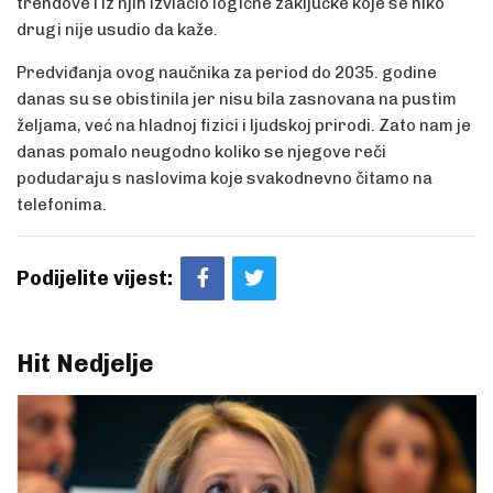
trendove i iz njih izvlačio logične zaključke koje se niko
drugi nije usudio da kaže.
Predviđanja ovog naučnika za period do 2035. godine
danas su se obistinila jer nisu bila zasnovana na pustim
željama, već na hladnoj fizici i ljudskoj prirodi. Zato nam je
danas pomalo neugodno koliko se njegove reči
podudaraju s naslovima koje svakodnevno čitamo na
telefonima.
Podijelite vijest:
Hit Nedjelje