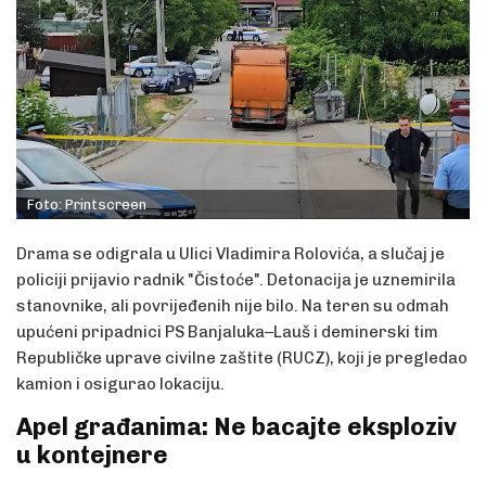
Foto: Printscreen
Drama se odigrala u Ulici Vladimira Rolovića, a slučaj je
policiji prijavio radnik "Čistoće". Detonacija je uznemirila
stanovnike, ali povrijeđenih nije bilo. Na teren su odmah
upućeni pripadnici PS Banjaluka–Lauš i deminerski tim
Republičke uprave civilne zaštite (RUCZ), koji je pregledao
kamion i osigurao lokaciju.
Apel građanima: Ne bacajte eksploziv
u kontejnere