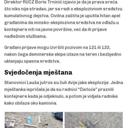
Direktor RUCZ Boris Trninić izjavio je da je prava sreća
što niko nije stradao, jer se radi o eksplozivnom sredstvu
kumulativnog dejstva. Civilna zaštita je uputila hitan apel
građanima da minsko-eksplozivna sredstva ne odlažu u
kontejnere niti na javne površine, već da ih prijave
nadležnim službama.
Građani prijave mogu izvršiti pozivom na
121
ili
122
,
nakon čega deminerske ekipe izlaze na teren i bezbjedno
uklanjaju opasna sredstva.
Svjedočenja mještana
Stanovnici Lauša jutros su čuli dvije jake eksplozije. Jedna
mještanka ispričala je da su radnici "Čistoće" praznili
kontejnere kada je odjeknulo, a potom je vidjela radnike
kako obilaze oko kamiona.