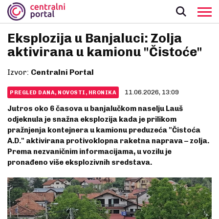
Eksplozija u Banjaluci: Zolja
aktivirana u kamionu "Čistoće"
Izvor:
Centralni Portal
11.06.2026, 13:09
PREGLED DANA, NOVOSTI, HRONIKA
Jutros oko 6 časova u banjalučkom naselju Lauš
odjeknula je snažna eksplozija kada je prilikom
pražnjenja kontejnera u kamionu preduzeća "Čistoća
A.D." aktivirana protivoklopna raketna naprava – zolja.
Prema nezvaničnim informacijama, u vozilu je
pronađeno više eksplozivnih sredstava.