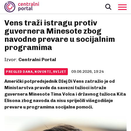
Vens traži istragu protiv
guvernera Minesote zbog
navodne prevare u socijalnim
programima
Izvor:
Centralni Portal
09.06.2026, 19:24
PREGLED DANA, NOVOSTI, SVIJET
Američki potpredsjednik Džej Di Vens zatražio je od
Ministarstva pravde da savezni tužioci istraže
guvernera Minesote Tima Volca i državnog tužioca Kita
Elisona zbog navoda da nisu spriječili višegodišnje
prevare u programima socijalne pomoći.