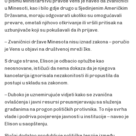
U pismu Ministarstvu pravde Vens je naveo da zvaničnici
u Minesoti, kao i bilo gdje drugo u Sjedinjenim Američkim
Državama, moraju odgovarati ukoliko su omogućavali
prevare, ometali njihovo otkrivanje ili vršili pritisak na
uzbunjivače koji su pokušavali da ih prijave.
– Zvaničnici države Minesota nisu iznad zakona – poručio
je Vens u objavi na društvenoj mreži Iks.
S druge strane, Elison je odbacio optužbe kao
neosnovane, ističući da nema dokaza da je njegova
kancelarija ignorisala nezakonitosti ili propustila da
postupi u skladu sa zakonom.
– Duboko je uznemirujuće vidjeti kako se zvanična
ovlašćenja i javni resursi preusmjeravaju sa služenja
građanima na progon političkih protivnika. To nije svrha
vlade i podriva povjerenje javnosti u institucije – naveo je
Elison u saopštenju.
Slučaj dodatno produbljuje političke tenzije između