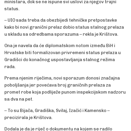
ministara, dok se ne ispune svi uslovi za njegov trajni
status.
– UIO sada treba da obezbijedi tehničke pretpostavke
kako bi novi granični prelaz dobio status stalnog prelaza
u skladu sa odredbama sporazuma – rekla je Krištova.
Ona je navela da će diplomatskom notom između BiH i
Hrvatske biti formalizovan privremeni status prelaza u
Gradišci do konačnog uspostavljanja stalnog režima
rada.
Prema njenim riječima, novi sporazum donosi značajna
poboljšanja jer povećava broj graničnih prelaza za
promet robe koja podliježe punom inspekcijskom nadzoru
sa dva na pet.
– To su Bijača, Gradiška, Svilaj, Izačić i Kamensko –
precizirala je Krištova.
Dodala je da je riječ o dokumentu na kojem se radilo