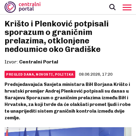
Krišto i Plenković potpisali
sporazum o graničnim
prelazima, otklonjene
nedoumice oko Gradiške
Izvor:
Centralni Portal
08.06.2026, 17:20
PREGLED DANA, NOVOSTI, POLITIKA
Predsjedavajuća Savjeta ministara BiH Borjana Krišto i
hrvatski premijer Andrej Plenković potpisali su danas u
Sarajevu Sporazum o graničnim prelazima između BiH i
Hrvatske, za koji tvrde da će olakšati promet ljudi i robe
te unaprijediti sistem graničnih kontrola između dvije
zemlje.