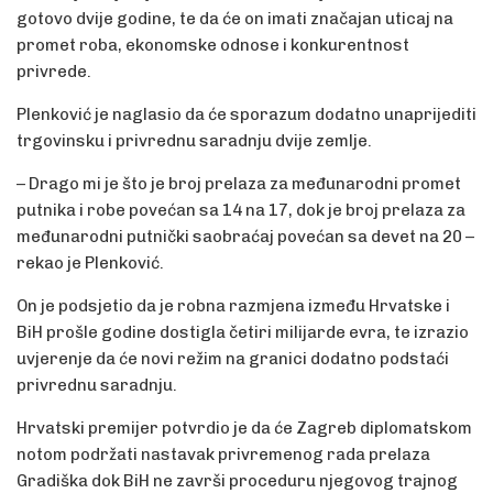
gotovo dvije godine, te da će on imati značajan uticaj na
promet roba, ekonomske odnose i konkurentnost
privrede.
Plenković je naglasio da će sporazum dodatno unaprijediti
trgovinsku i privrednu saradnju dvije zemlje.
– Drago mi je što je broj prelaza za međunarodni promet
putnika i robe povećan sa 14 na 17, dok je broj prelaza za
međunarodni putnički saobraćaj povećan sa devet na 20 –
rekao je Plenković.
On je podsjetio da je robna razmjena između Hrvatske i
BiH prošle godine dostigla četiri milijarde evra, te izrazio
uvjerenje da će novi režim na granici dodatno podstaći
privrednu saradnju.
Hrvatski premijer potvrdio je da će Zagreb diplomatskom
notom podržati nastavak privremenog rada prelaza
Gradiška dok BiH ne završi proceduru njegovog trajnog