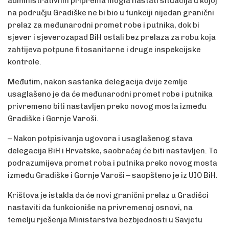
administrativnih priprema mogla nastati situacija u kojoj
na području Gradiške ne bi bio u funkciji nijedan granični
prelaz za međunarodni promet robe i putnika, dok bi
sjever i sjeverozapad BiH ostali bez prelaza za robu koja
zahtijeva potpune fitosanitarne i druge inspekcijske
kontrole.
Međutim, nakon sastanka delegacija dvije zemlje
usaglašeno je da će međunarodni promet robe i putnika
privremeno biti nastavljen preko novog mosta između
Gradiške i Gornje Varoši.
– Nakon potpisivanja ugovora i usaglašenog stava
delegacija BiH i Hrvatske, saobraćaj će biti nastavljen. To
podrazumijeva promet roba i putnika preko novog mosta
između Gradiške i Gornje Varoši – saopšteno je iz UIO BiH.
Krištova je istakla da će novi granični prelaz u Gradišci
nastaviti da funkcioniše na privremenoj osnovi, na
temelju rješenja Ministarstva bezbjednosti u Savjetu