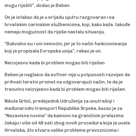
mogu riješiti”, dodao je Beben.
On je istakao da je u srijedu ujutru razgovarao i sa
hrvatskim carinskim službenicima, koji, kako kaže, takođe
nemaju mogućnost da riješe nastalu situaciju.
“Bukvalno su i oni nemoćni, jer je to način funkcionisanja
koji je propisala Evropska unija”, rekao je on.
Neizvjesno kada bi problem mogao biti riješen
Beben je naglasio da softver nije u potpunosti razvijen da
prihvati teretni promet na odgovarajući način, te da je
trenutno neizvjesno kada bi problem mogao biti riješen.
Nikola Grbić, predsjednik Udruženja za unutrašnji i
međunarodni transport Republike Srpske, kazao je za
“Nezavisne novine” da kamioni na graničnim prelazima
čekaju i više od 48 sati zbog novih procedura koje je uvela
Hrvatska, što stvara velike probleme prevoznicima i