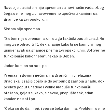
Naveo je da sistem nije spreman za novi način rada, zbog
čega se ne mogu pravovremeno upućivati kamioni sa
granice ka Evropskoj uniji.
Sistem nije spreman
“Sistem nije spreman, a oni su ga faktički pustili u rad. Ne
mogu se odraditi T1 deklaracije kako bi se kamioni mogli
usmjeravati sa granice prema Evropskoj uniji. Softver ne
funkcioniše kako treba”, rekao je Beben.
Jedan kamion na sat i po
Prema njegovim riječima, na graničnim prelazima
Gradiška i Izačić došlo je do potpunog zastoja u radu, dok
prelazi poput Gradine i Velike Kladuše funkcionišu
otežano, gdje se, kako je naveo, propušta tek jedan
kamion na sat i po.
“Čeka se do daljnjeg, i već se čeka danima. Problemi se ne