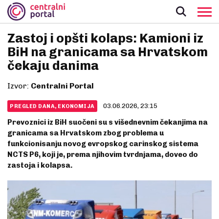
Zastoj i opšti kolaps: Kamioni iz
BiH na granicama sa Hrvatskom
čekaju danima
Izvor:
Centralni Portal
03.06.2026, 23:15
PREGLED DANA, EKONOMIJA
Prevoznici iz BiH suočeni su s višednevnim čekanjima na
granicama sa Hrvatskom zbog problema u
funkcionisanju novog evropskog carinskog sistema
NCTS P6, koji je, prema njihovim tvrdnjama, doveo do
zastoja i kolapsa.