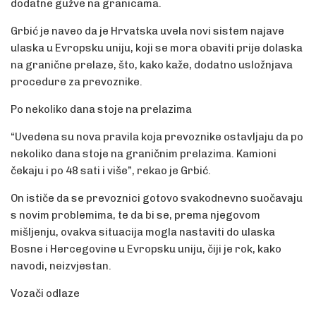
dodatne gužve na granicama.
Grbić je naveo da je Hrvatska uvela novi sistem najave
ulaska u Evropsku uniju, koji se mora obaviti prije dolaska
na granične prelaze, što, kako kaže, dodatno usložnjava
procedure za prevoznike.
Po nekoliko dana stoje na prelazima
“Uvedena su nova pravila koja prevoznike ostavljaju da po
nekoliko dana stoje na graničnim prelazima. Kamioni
čekaju i po 48 sati i više”, rekao je Grbić.
On ističe da se prevoznici gotovo svakodnevno suočavaju
s novim problemima, te da bi se, prema njegovom
mišljenju, ovakva situacija mogla nastaviti do ulaska
Bosne i Hercegovine u Evropsku uniju, čiji je rok, kako
navodi, neizvjestan.
Vozači odlaze