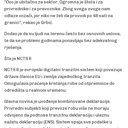
“Ovo je ubitačno za sektor. Ogromna je šteta i za
privrednike i za prevoznike. Zbog svega ovoga nam
odlaze vozači, jer niko ne želi da provodi po 48 sati na
granici”, rekao je Grbić.
Dodao je da su ljudi na terenu često bez osnovnih uslova,
te da se problemi godinama ponavljaju bez adekvatnog
rješenja.
Šta je NCTS 6
NCTS 6 je evropski digitalni tranzitni sistem koji povezuje
države članice EU i zemlje zajedničkog tranzita.
Omogućava praćenje kretanja robe od otpremnice do
odredišta u realnom vremenu.
Glavna novina je uvođenje kombinovane deklaracije.
Privredni subjekti koji prevoze robu više ne moraju
odvojeno da podnose tranzitnu deklaraciju i ulaznu
sažetu deklaraciju (ENS). Sistem spaja sve podatke u