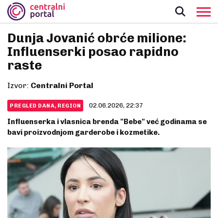
Dunja Jovanić obrće milione:
Influenserki posao rapidno
raste
Izvor:
Centralni Portal
02.06.2026, 22:37
PREGLED DANA, REGION
Influenserka i vlasnica brenda "Bebe" već godinama se
bavi proizvodnjom garderobe i kozmetike.