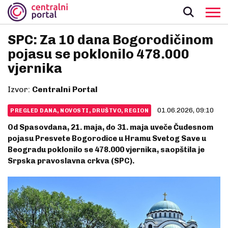
SPC: Za 10 dana Bogorodičinom
pojasu se poklonilo 478.000
vjernika
Izvor:
Centralni Portal
01.06.2026, 09:10
PREGLED DANA, NOVOSTI, DRUŠTVO, REGION
Od Spasovdana, 21. maja, do 31. maja uveče Čudesnom
pojasu Presvete Bogorodice u Hramu Svetog Save u
Beogradu poklonilo se 478.000 vjernika, saopštila je
Srpska pravoslavna crkva (SPC).