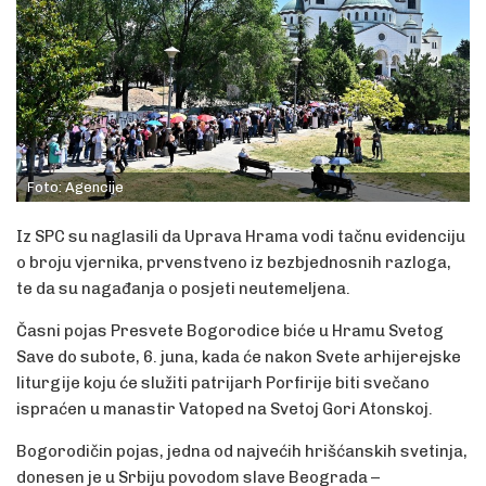
Foto: Agencije
Iz SPC su naglasili da Uprava Hrama vodi tačnu evidenciju
o broju vjernika, prvenstveno iz bezbjednosnih razloga,
te da su nagađanja o posjeti neutemeljena.
Časni pojas Presvete Bogorodice biće u Hramu Svetog
Save do subote, 6. juna, kada će nakon Svete arhijerejske
liturgije koju će služiti patrijarh Porfirije biti svečano
ispraćen u manastir Vatoped na Svetoj Gori Atonskoj.
Bogorodičin pojas, jedna od najvećih hrišćanskih svetinja,
donesen je u Srbiju povodom slave Beograda –