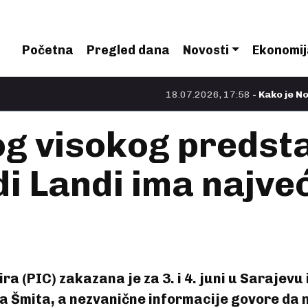
Početna
Pregled dana
Novosti
Ekonomij
18.07.2026, 17:58
- Kako je Nolan natjera
og visokog predsta
i Landi ima najve
a (PIC) zakazana je za 3. i 4. juni u Sarajevu 
a Šmita, a nezvanične informacije govore da n