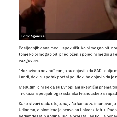
Foto: Agencije
Posljednjih dana mediji spekulišu ko bi mogao biti no
tome ko bi mogao biti predložen, i pojedini mediji u F
razgovori.
"Nezavisne novine" ranije su objavile da SAD i dalje m
Landi, dok je u petak portal politicki.ba objavio da j
Međutim, čini se da su Evropljani skeptični prema t
Trokaza, specijalnog izaslanika Francuske za zapad
Kako stvari sada stoje, najviše šanse za imenovanje
Udinama, diplomirao je pravo na Univerzitetu u Pado
sedamdesetih godina. Bio je prvi Italijan koji je poh