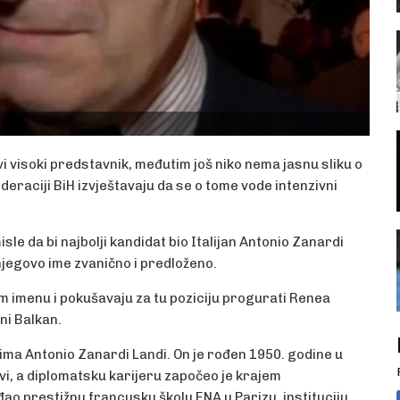
vi visoki predstavnik, međutim još niko nema jasnu sliku o
ederaciji BiH izvještavaju da se o tome vode intenzivni
isle da bi najbolji kandidat bio Italijan Antonio Zanardi
e njegovo ime zvanično i predloženo.
om imenu i pokušavaju za tu poziciju progurati Renea
ni Balkan.
 ima Antonio Zanardi Landi. On je rođen 1950. godine u
vi, a diplomatsku karijeru započeo je krajem
ađao prestižnu francusku školu ENA u Parizu, instituciju