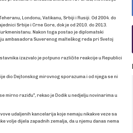
eheranu, Londonu, Vatikanu, Srbiji i Rusiji. Od 2004. do
jednici Srbije i Crne Gore, dok je od 2010. do 2013.
 Turkmenistanu. Nakon toga postao je diplomatski
kciju ambasadora Suverenog malteškog reda pri Svetoj
vnika izazvalo je potpuno različite reakcije u Republici
nije dio Dejtonskog mirovnog sporazuma i od njega se ni
se mirno raziđu", rekao je Dodik u nedjelju novinarima u
avove udaljenih kancelarija koje nemaju nikakve veze sa
čke volje dijela zapadnih zemalja, da u njemu danas nema