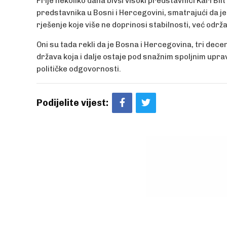
Prije nekoliko dana bivši visoki predstavnici Karl Bil
predstavnika u Bosni i Hercegovini, smatrajući da 
rješenje koje više ne doprinosi stabilnosti, već održa
Oni su tada rekli da je Bosna i Hercegovina, tri d
država koja i dalje ostaje pod snažnim spoljnim upra
političke odgovornosti.
Podijelite vijest: