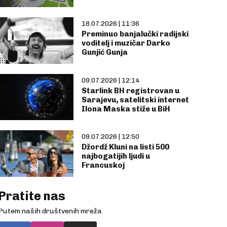
18.07.2026 | 11:36
Preminuo banjalučki radijski
voditelj i muzičar Darko
Gunjić Gunja
09.07.2026 | 12:14
Starlink BH registrovan u
Sarajevu, satelitski internet
Ilona Maska stiže u BiH
09.07.2026 | 12:50
Džordž Kluni na listi 500
najbogatijih ljudi u
Francuskoj
Pratite nas
Putem naših društvenih mreža