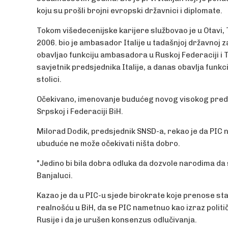
koju su prošli brojni evropski državnici i diplomate.
Tokom višedecenijske karijere službovao je u Otavi, T
2006. bio je ambasador Italije u tadašnjoj državnoj za
obavljao funkciju ambasadora u Ruskoj Federaciji i
savjetnik predsjednika Italije, a danas obavlja fun
stolici.
Očekivano, imenovanje budućeg novog visokog predsta
Srpskoj i Federaciji BiH.
Milorad Dodik, predsjednik SNSD-a, rekao je da PIC 
ubuduće ne može očekivati ništa dobro.
"Jedino bi bila dobra odluka da dozvole narodima da 
Banjaluci.
Kazao je da u PIC-u sjede birokrate koje prenose st
realnošću u BiH, da se PIC nametnuo kao izraz politi
Rusije i da je urušen konsenzus odlučivanja.