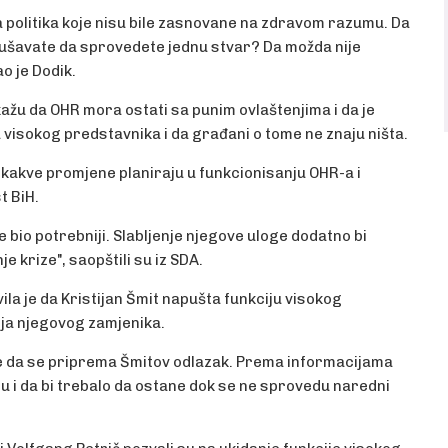
a politika koje nisu bile zasnovane na zdravom razumu. Da
okušavate da sprovedete jednu stvar? Da možda nije
o je Dodik.
kažu da OHR mora ostati sa punim ovlaštenjima i da je
 visokog predstavnika i da građani o tome ne znaju ništa.
 i kakve promjene planiraju u funkcionisanju OHR-a i
t BiH.
 bio potrebniji. Slabljenje njegove uloge dodatno bi
e krize", saopštili su iz SDA.
la je da Kristijan Šmit napušta funkciju visokog
anja njegovog zamjenika.
me da se priprema Šmitov odlazak. Prema informacijama
ziju i da bi trebalo da ostane dok se ne sprovedu naredni