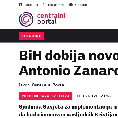
Facebook
Instagram
Youtube
TRENDING
BiH dobija nov
Antonio Zanard
Izvor:
Centralni Portal
31.05.2026, 21:27
PREGLED DANA, POLITIKA
Sjednica Savjeta za implementaciju mir
da bude imenovan nasljednik Kristijan