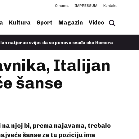
O nama
IMPRESSUM
Kontakt
a
Kultura
Sport
Magazin
Video
o svijet da se ponovo svađa oko Homera
11.07.2026, 07:49
- Obi
vnika, Italijan
će šanse
i na njoj bi, prema najavama, trebalo
ajveće šanse za tu poziciju ima