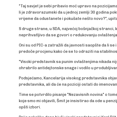
"Taj savjet je sebi pribavio moć upravo na pozicijam
li je zdravorazumski da u jednoj zemlji 30 godina p
vrijeme da odustanete i pokušate nešto novo?", upita
S druge strane, u SDA, najvećoj bošnjačkoj stranci, 
neprihvatljivo da se govori o redukovanju ovlaštenja
Oni su od PIC-a zatražili da javnosti saopšte da li se
predoče procjenu kako će se to odraziti na stabilnos
"Visoki predstavnik sa punim ovlaštenjima nikada nije
ohrabrilo antidejtonske snage i vodilo u produbljivanj
Podsjećamo, Kancelarija visokog predstavnika objavi
predstavnika, ali da će na poziciji ostati do imenov
Time se potvrdilo pisanje "Nezavisnih novina" o to
koje smo mi objavili, Šmit je insistirao da ode u pen
opšti izbori.