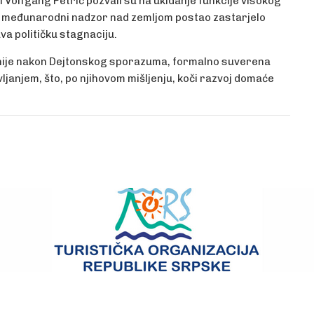
t i Volfgang Petrič pozvali su na ukidanje funkcije visokog
je međunarodni nadzor nad zemljom postao zastarjelo
va političku stagnaciju.
ecenije nakon Dejtonskog sporazuma, formalno suverena
vljanjem, što, po njihovom mišljenju, koči razvoj domaće