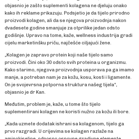
objasnio je zašto suplementi kolagena ne djeluju onako
kako ih reklame prikazuju. Podsjetio je da tijelo prirodno
proizvodi kolagen, ali da se njegova proizvodnja nakon
dvadesete godine smanjuje za otprilike jedan odsto
godišnje. Upravo na tome, kaže, wellness industrija gradi
cijelu marketinšku priču, najčešće ciljajući žene.
„Kolagen je zapravo protein koji naše tijelo samo
proizvodi. Čini oko 30 odsto svih proteina u organizmu.
Kako starimo, njegova proizvodnja usporava pa ga imamo
manje, a potreban nam je za kožu, kosu, kosti i ligamente.
On je svojevrsna potporna struktura našeg tijela“,
objasnio je dr Kan.
Međutim, problem je, kaže, u tome što tijelo
suplementirani kolagen ne koristi nužno za kožu ili bore.
„Kada uzmete dodatak ishrani sa kolagenom, tijelo ga
prvo razgradi. U crijevima se kolagen razlaže na
aminokiseline, odnosno osnovne gradivne elemente