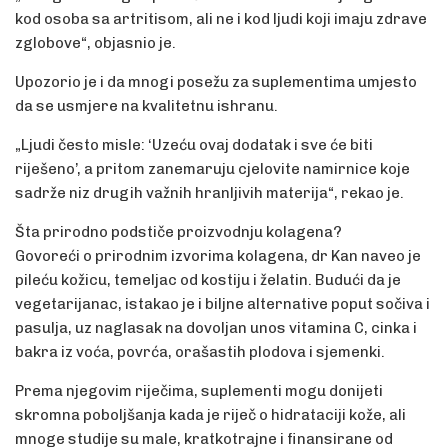
kod osoba sa artritisom, ali ne i kod ljudi koji imaju zdrave
zglobove“, objasnio je.
Upozorio je i da mnogi posežu za suplementima umjesto
da se usmjere na kvalitetnu ishranu.
„Ljudi često misle: ‘Uzeću ovaj dodatak i sve će biti
riješeno’, a pritom zanemaruju cjelovite namirnice koje
sadrže niz drugih važnih hranljivih materija“, rekao je.
Šta prirodno podstiče proizvodnju kolagena?
Govoreći o prirodnim izvorima kolagena, dr Kan naveo je
pileću kožicu, temeljac od kostiju i želatin. Budući da je
vegetarijanac, istakao je i biljne alternative poput sočiva i
pasulja, uz naglasak na dovoljan unos vitamina C, cinka i
bakra iz voća, povrća, orašastih plodova i sjemenki.
Prema njegovim riječima, suplementi mogu donijeti
skromna poboljšanja kada je riječ o hidrataciji kože, ali
mnoge studije su male, kratkotrajne i finansirane od