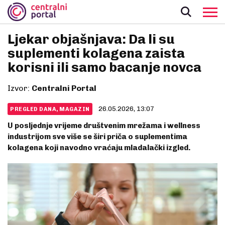
Ljekar objašnjava: Da li su
suplementi kolagena zaista
korisni ili samo bacanje novca
Izvor:
Centralni Portal
26.05.2026, 13:07
PREGLED DANA, MAGAZIN
U posljednje vrijeme društvenim mrežama i wellness
industrijom sve više se širi priča o suplementima
kolagena koji navodno vraćaju mladalački izgled.