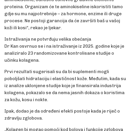
proteina. Organizam će te aminokiseline iskoristiti tamo
gdje su mu najpotrebnije – za hormone, enzime ili druge
procese. Ne postoji garancija da će završiti baš u vašoj
koži ili kosi“, rekao je ljekar.
Istraživanja ne potvrđuju velika obećanja
Dr Kan osvrnuo se i na istraživanje iz 2025. godine koje je
analiziralo 23 randomizovane kontrolisane studije o
učinku kolagena.
Prvi rezultati sugerisali su da bi suplementi mogli
poboljšati hidrataciju i elastičnost kože. Međutim, kada su
iz analize uklonjene studije koje je finansirala industrija
kolagena, pokazalo se da nema jasnih dokaza o koristima
za kožu, kosu i nokte.
Ipak, dodao je da određeni efekti postoje kada je riječ o
zdravlju zglobova.
„Kolagen bi mogao pomoći kod bolova i funkcije zglobova