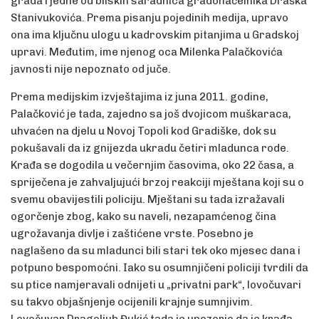
grada i jedne od bliskih saradnica gradonačelnika Draška
Stanivukovića. Prema pisanju pojedinih medija, upravo
ona ima ključnu ulogu u kadrovskim pitanjima u Gradskoj
upravi. Međutim, ime njenog oca Milenka Palačkovića
javnosti nije nepoznato od juče.
Prema medijskim izvještajima iz juna 2011. godine,
Palačković je tada, zajedno sa još dvojicom muškaraca,
uhvaćen na djelu u Novoj Topoli kod Gradiške, dok su
pokušavali da iz gnijezda ukradu četiri mladunca rode.
Krađa se dogodila u večernjim časovima, oko 22 časa, a
spriječena je zahvaljujući brzoj reakciji mještana koji su o
svemu obavijestili policiju. Mještani su tada izražavali
ogorčenje zbog, kako su naveli, nezapamćenog čina
ugrožavanja divlje i zaštićene vrste. Posebno je
naglašeno da su mladunci bili stari tek oko mjesec dana i
potpuno bespomoćni. Iako su osumnjičeni policiji tvrdili da
su ptice namjeravali odnijeti u „privatni park“, lovočuvari
su takvo objašnjenje ocijenili krajnje sumnjivim.