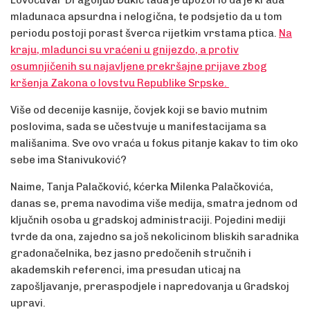
Lovočuvar Dragoljub Đukić tada je upozorio da je krađa
mladunaca apsurdna i nelogična, te podsjetio da u tom
periodu postoji porast šverca rijetkim vrstama ptica.
Na
kraju, mladunci su vraćeni u gnijezdo, a protiv
osumnjičenih su najavljene prekršajne prijave zbog
kršenja Zakona o lovstvu Republike Srpske.
Više od decenije kasnije, čovjek koji se bavio mutnim
poslovima, sada se učestvuje u manifestacijama sa
mališanima. Sve ovo vraća u fokus pitanje kakav to tim oko
sebe ima Stanivuković?
Naime, Tanja Palačković, kćerka Milenka Palačkovića,
danas se, prema navodima više medija, smatra jednom od
ključnih osoba u gradskoj administraciji. Pojedini mediji
tvrde da ona, zajedno sa još nekolicinom bliskih saradnika
gradonačelnika, bez jasno predočenih stručnih i
akademskih referenci, ima presudan uticaj na
zapošljavanje, preraspodjele i napredovanja u Gradskoj
upravi.