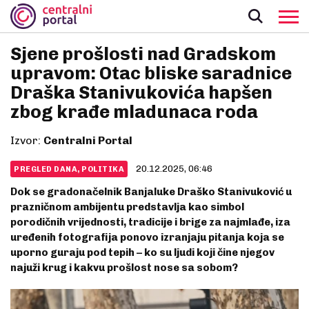
Sjene prošlosti nad Gradskom
upravom: Otac bliske saradnice
Draška Stanivukovića hapšen
zbog krađe mladunaca roda
Izvor:
Centralni Portal
20.12.2025, 06:46
PREGLED DANA, POLITIKA
Dok se gradonačelnik Banjaluke Draško Stanivuković u
prazničnom ambijentu predstavlja kao simbol
porodičnih vrijednosti, tradicije i brige za najmlađe, iza
uređenih fotografija ponovo izranjaju pitanja koja se
uporno guraju pod tepih – ko su ljudi koji čine njegov
najuži krug i kakvu prošlost nose sa sobom?