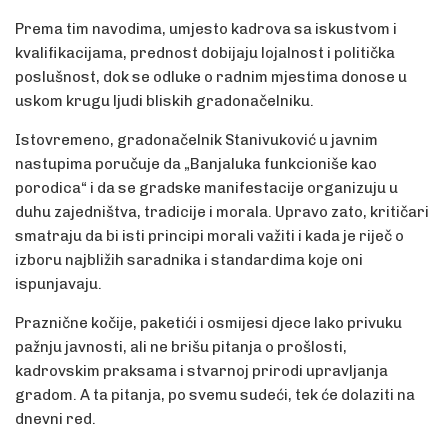
Prema tim navodima, umjesto kadrova sa iskustvom i
kvalifikacijama, prednost dobijaju lojalnost i politička
poslušnost, dok se odluke o radnim mjestima donose u
uskom krugu ljudi bliskih gradonačelniku.
Istovremeno, gradonačelnik Stanivuković u javnim
nastupima poručuje da „Banjaluka funkcioniše kao
porodica“ i da se gradske manifestacije organizuju u
duhu zajedništva, tradicije i morala. Upravo zato, kritičari
smatraju da bi isti principi morali važiti i kada je riječ o
izboru najbližih saradnika i standardima koje oni
ispunjavaju.
Praznične kočije, paketići i osmijesi djece lako privuku
pažnju javnosti, ali ne brišu pitanja o prošlosti,
kadrovskim praksama i stvarnoj prirodi upravljanja
gradom. A ta pitanja, po svemu sudeći, tek će dolaziti na
dnevni red.