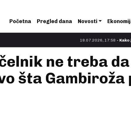
Početna
Pregled dana
Novosti
Ekonomij
18.07.2026, 17:58
- Kako je Nolan n
lnik ne treba da s
Evo šta Gambiroža