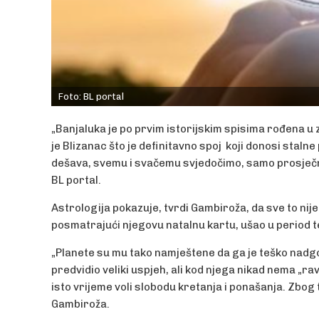
Foto: BL portal
„Banjaluka je po prvim istorijskim spisima rođena u 
je Blizanac što je definitavno spoj koji donosi staln
dešava, svemu i svačemu svjedočimo, samo prosječno
BL portal.
Astrologija pokazuje, tvrdi Gambiroža, da sve to nije
posmatrajući njegovu natalnu kartu, ušao u period 
„Planete su mu tako namještene da ga je teško nadgo
predvidio veliki uspjeh, ali kod njega nikad nema „ravn
isto vrijeme voli slobodu kretanja i ponašanja. Zbog 
Gambiroža.