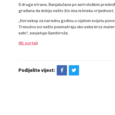
S druge strane, Banjalučane po astrološkim predviđan
građana da dobiju nešto što ima istinsku vrijednost
„Horoskop za narednu godinu u cijelom svijetu pono
Trenutno svi nešto posmatraju oko sebe kroz materija
sebi“, savjetuje Gambiroža.
(
BL portal
)
Podijelite vijest: