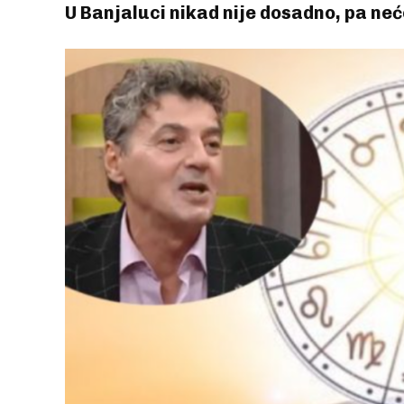
U Banjaluci nikad nije dosadno, pa neć