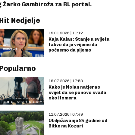
og Žarko Gambiroža za BL portal.
Hit Nedjelje
15.01.2026 | 11:12
Kaja Kalas: Stanje u svijetu
takvo da je vrijeme da
počnemo da pijemo
Popularno
18.07.2026 | 17:58
Kako je Nolan natjerao
svijet da se ponovo svađa
oko Homera
11.07.2026 | 07:49
Obilježavanje 84 godine od
Bitke na Kozari