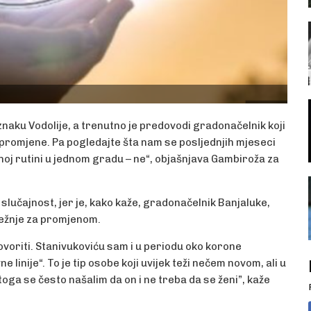
znaku Vodolije, a trenutno je predovodi gradonačelnik koji
e promjene. Pa pogledajte šta nam se posljednjih mjeseci
j rutini u jednom gradu – ne“, objašnjava Gambiroža za
 slučajnost, jer je, kako kaže, gradonačelnik Banjaluke,
težnje za promjenom.
voriti. Stanivukoviću sam i u periodu oko korone
e linije“. To je tip osobe koji uvijek teži nečem novom, ali u
toga se često našalim da on i ne treba da se ženi”, kaže