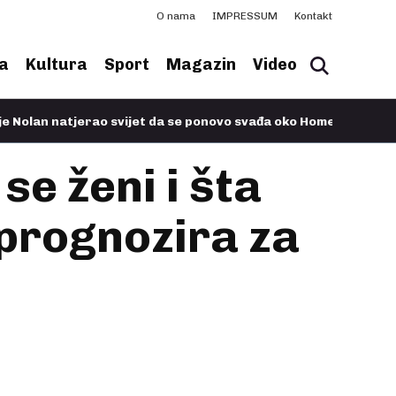
O nama
IMPRESSUM
Kontakt
a
Kultura
Sport
Magazin
Video
atjerao svijet da se ponovo svađa oko Homera
11.07.2026, 07:
e ženi i šta
 prognozira za