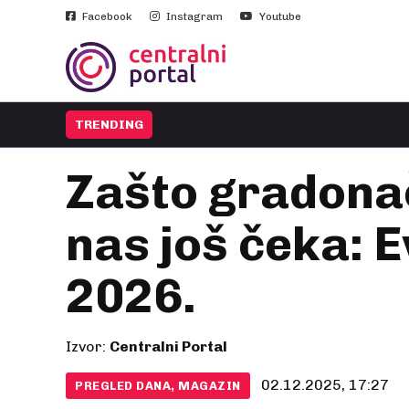
Facebook
Instagram
Youtube
TRENDING
Zašto gradonače
nas još čeka: 
2026.
Izvor:
Centralni Portal
02.12.2025, 17:27
PREGLED DANA, MAGAZIN