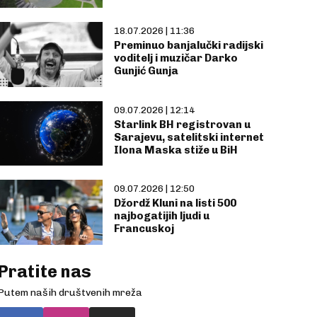
18.07.2026 | 11:36
Preminuo banjalučki radijski
voditelj i muzičar Darko
Gunjić Gunja
09.07.2026 | 12:14
Starlink BH registrovan u
Sarajevu, satelitski internet
Ilona Maska stiže u BiH
09.07.2026 | 12:50
Džordž Kluni na listi 500
najbogatijih ljudi u
Francuskoj
Pratite nas
Putem naših društvenih mreža