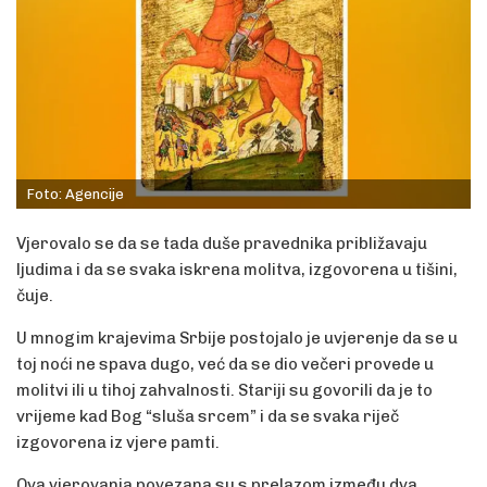
Foto: Agencije
Vjerovalo se da se tada duše pravednika približavaju
ljudima i da se svaka iskrena molitva, izgovorena u tišini,
čuje.
U mnogim krajevima Srbije postojalo je uvjerenje da se u
toj noći ne spava dugo, već da se dio večeri provede u
molitvi ili u tihoj zahvalnosti. Stariji su govorili da je to
vrijeme kad Bog “sluša srcem” i da se svaka riječ
izgovorena iz vjere pamti.
Ova vjerovanja povezana su s prelazom između dva