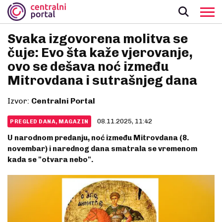
Svaka izgovorena molitva se
čuje: Evo šta kaže vjerovanje,
ovo se dešava noć između
Mitrovdana i sutrašnjeg dana
Izvor:
Centralni Portal
08.11.2025, 11:42
PREGLED DANA, MAGAZIN
U narodnom predanju, noć između Mitrovdana (8.
novembar) i narednog dana smatrala se vremenom
kada se "otvara nebo".