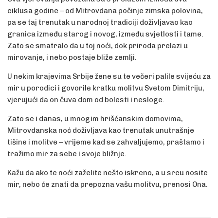
ciklusa godine – od Mitrovdana počinje zimska polovina,
pa se taj trenutak u narodnoj tradiciji doživljavao kao
granica između starog i novog, između svjetlosti i tame.
Zato se smatralo da u toj noći, dok priroda prelazi u
mirovanje, i nebo postaje bliže zemlji.
U nekim krajevima Srbije žene su te večeri palile svijeću za
mir u porodici i govorile kratku molitvu Svetom Dimitriju,
vjerujući da on čuva dom od bolesti i nesloge.
Zato se i danas, u mnogim hrišćanskim domovima,
Mitrovdanska noć doživljava kao trenutak unutrašnje
tišine i molitve – vrijeme kad se zahvaljujemo, praštamo i
tražimo mir za sebe i svoje bližnje.
Kažu da ako te noći zaželite nešto iskreno, a u srcu nosite
mir, nebo će znati da prepozna vašu molitvu, prenosi Ona.