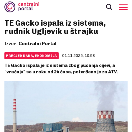
TE Gacko ispala iz sistema,
rudnik Ugljevik u štrajku
Izvor:
Centralni Portal
01.11.2025, 10:58
PREGLED DANA, EKONOMIJA
TE Gacko ispala je iz sistema zbog pucanja cijevi, a
"vraćaju" se u roku od 24 časa, potvrđeno je za ATV.