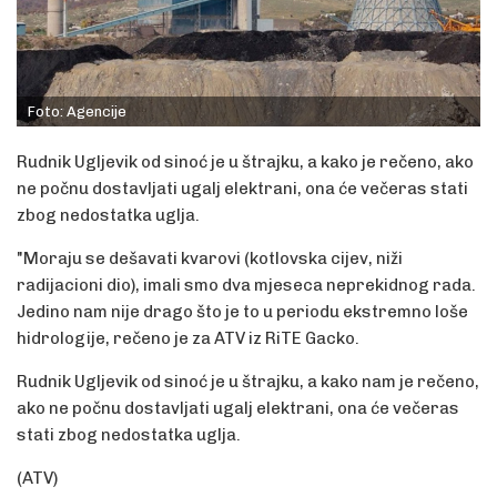
Foto: Agencije
Rudnik Ugljevik od sinoć je u štrajku, a kako je rečeno, ako
ne počnu dostavljati ugalj elektrani, ona će večeras stati
zbog nedostatka uglja.
"Moraju se dešavati kvarovi (kotlovska cijev, niži
radijacioni dio), imali smo dva mjeseca neprekidnog rada.
Jedino nam nije drago što je to u periodu ekstremno loše
hidrologije, rečeno je za ATV iz RiTE Gacko.
Rudnik Ugljevik od sinoć je u štrajku, a kako nam je rečeno,
ako ne počnu dostavljati ugalj elektrani, ona će večeras
stati zbog nedostatka uglja.
(ATV)