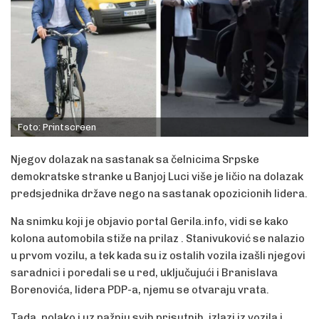
Foto: Printscreen
Njegov dolazak na sastanak sa čelnicima Srpske
demokratske stranke u Banjoj Luci više je ličio na dolazak
predsjednika države nego na sastanak opozicionih lidera.
Na snimku koji je objavio portal Gerila.info, vidi se kako
kolona automobila stiže na prilaz . Stanivuković se nalazio
u prvom vozilu, a tek kada su iz ostalih vozila izašli njegovi
saradnici i poredali se u red, uključujući i Branislava
Borenovića, lidera PDP-a, njemu se otvaraju vrata.
Tada, polako i uz pažnju svih prisutnih, izlazi iz vozila i