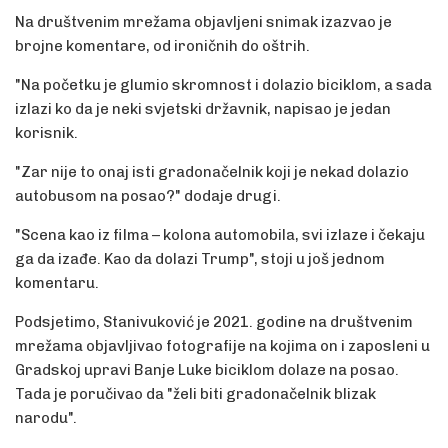
Na društvenim mrežama objavljeni snimak izazvao je
brojne komentare, od ironičnih do oštrih.
"Na početku je glumio skromnost i dolazio biciklom, a sada
izlazi ko da je neki svjetski državnik, napisao je jedan
korisnik.
"Zar nije to onaj isti gradonačelnik koji je nekad dolazio
autobusom na posao?" dodaje drugi.
"Scena kao iz filma – kolona automobila, svi izlaze i čekaju
ga da izađe. Kao da dolazi Trump", stoji u još jednom
komentaru.
Podsjetimo, Stanivuković je 2021. godine na društvenim
mrežama objavljivao fotografije na kojima on i zaposleni u
Gradskoj upravi Banje Luke biciklom dolaze na posao.
Tada je poručivao da "želi biti gradonačelnik blizak
narodu".