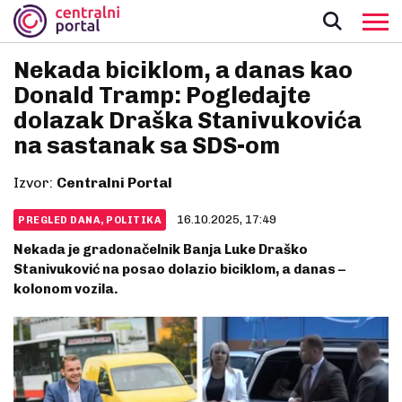
Nekada biciklom, a danas kao
Donald Tramp: Pogledajte
dolazak Draška Stanivukovića
na sastanak sa SDS-om
Izvor:
Centralni Portal
16.10.2025, 17:49
PREGLED DANA, POLITIKA
Nekada je gradonačelnik Banja Luke Draško
Stanivuković na posao dolazio biciklom, a danas –
kolonom vozila.