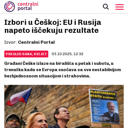
Izbori u Češkoj: EU i Rusija
napeto iščekuju rezultate
Izvor:
Centralni Portal
03.10.2025, 12:32
PREGLED DANA, SVIJET
Građani Češke izlaze na birališta u petak i subotu, u
trenutku kada se Evropa suočava sa sve nestabilnijom
bezbjednosnom situacijom i strahovima.