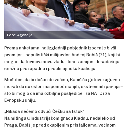
Foto: Agencije
Prema anketama, najizgledniji pobjednik izbora je bivši
premijer i populistički milijarder Andrej Babiš (71), koji bi
mogao da formira novu vladu i time zamijeni dosadašnju
snažno prozapadnu i proukrajinsku koaliciju.
Međutim, da bi došao do većine, Babiš će gotovo sigurno
morati da se osloni na pomoć manjih, ekstremnih partija –
što bi moglo da ima ozbiljne posljedice i za NATO i za
Evropsku uniju.
„Nikada nećemo odvući Češku na Istok“
Na mitingu u industrijskom gradu Kladnu, nedaleko od
Praga, Babiš je pred okupljenim pristalicama, većinom