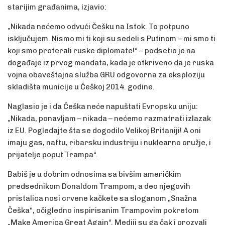
starijim građanima, izjavio:
„Nikada nećemo odvući Češku na Istok. To potpuno
isključujem. Nismo mi ti koji su sedeli s Putinom – mi smo ti
koji smo proterali ruske diplomate!“ – podsetio je na
događaje iz prvog mandata, kada je otkriveno da je ruska
vojna obaveštajna služba GRU odgovorna za eksploziju
skladišta municije u Češkoj 2014. godine.
Naglasio je i da Češka neće napuštati Evropsku uniju:
„Nikada, ponavljam – nikada – nećemo razmatrati izlazak
iz EU. Pogledajte šta se dogodilo Velikoj Britaniji! A oni
imaju gas, naftu, ribarsku industriju i nuklearno oružje, i
prijatelje poput Trampa“.
Babiš je u dobrim odnosima sa bivšim američkim
predsednikom Donaldom Trampom, a deo njegovih
pristalica nosi crvene kačkete sa sloganom „Snažna
Češka“, očigledno inspirisanim Trampovim pokretom
„Make America Great Again“. Mediji su ga čak i prozvali