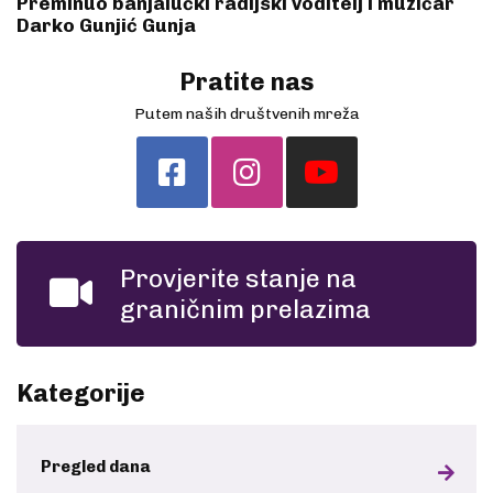
Preminuo banjalučki radijski voditelj i muzičar
Darko Gunjić Gunja
Pratite nas
Putem naših društvenih mreža
Provjerite stanje na
graničnim prelazima
Kategorije
Pregled dana