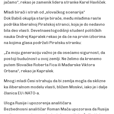
jačamo“, rekao je zamenik lidera stranke Karel Havliček.
Mladi birači i strah od „slovačkog scenarija“
Dok Babiš okuplja starije birače, među mlađima raste
podrška liberalnoj Piratskoj stranci, koja je do nedavno
bila deo vlasti. Devetnaestogodišnji student političkih
nauka Ondrej Kapralek rekao je da će na prvim izborima
na kojima glasa podržati Piratsku stranku:
„Za moju generaciju važno je da osećamo sigurnost, da
postoji budućnost u ovoj zemlji. Ne želimo da krenemo
putem Slovačke Roberta Fica ili Mađarske Viktora
Orbana“, rekao je Kapralek.
Mnogi mladi Česi strahuju da bi zemlja mogla da sklizne
ka iliberalnom modelu vlasti, bližem Moskvi, iako je i dalje
članica EU i NATO-a.
Uloga Rusije i upozorenja analitičara
Bezbednosni analitičar Roman Mača upozorava da Rusija