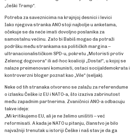
„češki Tramp“.
Potreba za saveznicima na krajnjoj desnici i levici
Iako njegova stranka ANO stoji najbolje u anketama,
očekuje se da neće imati dovoljno poslanika za
samostalnu većinu. Zato bi Babiš mogao da potraži
podršku među strankama sa političkih margina –
ultranacionalističkom SPD-u, pokretu „Motoristi protiv
Zelenog dogovora“ ili ad-hoc koaliciji „Dosta!“, u kojoj se
nalaze preimenovani komunisti, ostaci socijaldemokrata i
kontroverzni bloger poznat kao „Vile“ (seljak).
Neke od tih stranaka otvoreno se zalažu za referendume
o izlasku Češke iz EU i NATO-a, što izaziva zabrinutost
među zapadnim partnerima. Zvaničnici ANO-a odbacuju
takve ideje:
„Mi kritikujemo EU, ali je ne želimo uništiti – već
reformisati. A kada je NATO u pitanju, članstvo je bilo
najvažniji trenutak u istoriji Češke i naš stav je da ga