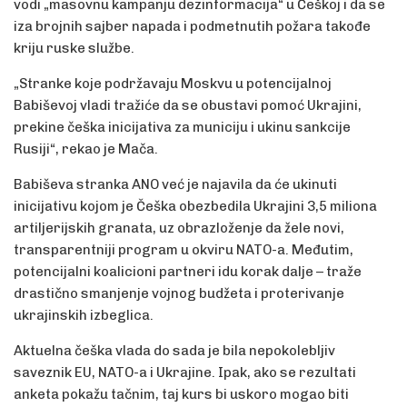
vodi „masovnu kampanju dezinformacija“ u Češkoj i da se
iza brojnih sajber napada i podmetnutih požara takođe
kriju ruske službe.
„Stranke koje podržavaju Moskvu u potencijalnoj
Babiševoj vladi tražiće da se obustavi pomoć Ukrajini,
prekine češka inicijativa za municiju i ukinu sankcije
Rusiji“, rekao je Mača.
Babiševa stranka ANO već je najavila da će ukinuti
inicijativu kojom je Češka obezbedila Ukrajini 3,5 miliona
artiljerijskih granata, uz obrazloženje da žele novi,
transparentniji program u okviru NATO-a. Međutim,
potencijalni koalicioni partneri idu korak dalje – traže
drastično smanjenje vojnog budžeta i proterivanje
ukrajinskih izbeglica.
Aktuelna češka vlada do sada je bila nepokolebljiv
saveznik EU, NATO-a i Ukrajine. Ipak, ako se rezultati
anketa pokažu tačnim, taj kurs bi uskoro mogao biti