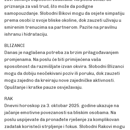
priznanja za vaš trud, što može da podigne
samopouzdanje. Slobodni Bikovi mogu da osjete simpatiju
prema osobi iz svoje bliske okoline, dok zauzeti uživaju u
smirenim trenucima sa partnerom. Pazite na pravilnu
ishranu i hidrataciju.
BLIZANCI
Danas je naglašena potreba za brzim prilagođavanjem
promjenama. Na poslu će biti primijećena vaša
sposobnost da razmišljate izvan okvira. Slobodni Blizanci
mogu da dobiju neočekivani poziv ili poruku, dok zauzeti
mogu zajedno da kreiraju nove zajedničke aktivnosti.
Opuštanje i kratke pauze osvježavaju.
RAK
Dnevni horoskop za 3. oktobar 2025. godine ukazuje na
jačanje emotivne povezanosti sa bliskim osobama. Na
poslu uspijevate da pronađete rješenje za komplikovan
zadatak koristeći strpljenje i fokus. Slobodni Rakovi mogu