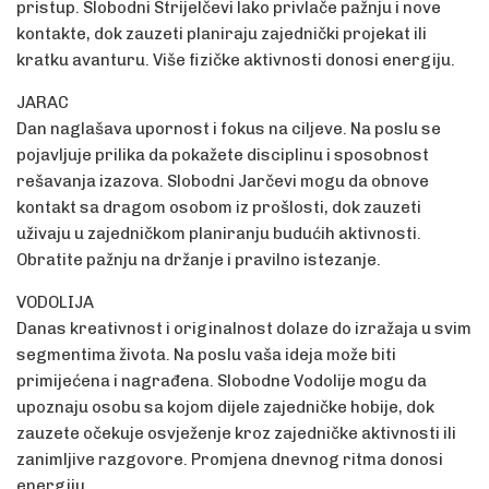
pristup. Slobodni Strijelčevi lako privlače pažnju i nove
kontakte, dok zauzeti planiraju zajednički projekat ili
kratku avanturu. Više fizičke aktivnosti donosi energiju.
JARAC
Dan naglašava upornost i fokus na ciljeve. Na poslu se
pojavljuje prilika da pokažete disciplinu i sposobnost
rešavanja izazova. Slobodni Jarčevi mogu da obnove
kontakt sa dragom osobom iz prošlosti, dok zauzeti
uživaju u zajedničkom planiranju budućih aktivnosti.
Obratite pažnju na držanje i pravilno istezanje.
VODOLIJA
Danas kreativnost i originalnost dolaze do izražaja u svim
segmentima života. Na poslu vaša ideja može biti
primijećena i nagrađena. Slobodne Vodolije mogu da
upoznaju osobu sa kojom dijele zajedničke hobije, dok
zauzete očekuje osvježenje kroz zajedničke aktivnosti ili
zanimljive razgovore. Promjena dnevnog ritma donosi
energiju.