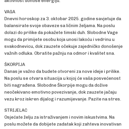
aktivnost donose energiju.
VAGA
Dnevni horoskop za 3. oktobar 2025. godine savjetuje da
balansirate svoje obaveze sa ličnim željama. Na poslu
dolazi do prilike da pokažete timski duh. Slobodne Vage
mogu da primijete osobu koja unosi lakoću i vedrinu u
svakodnevicu, dok zauzete očekuje zajedničko donošenje
važnih odluka. Obratite pažnju na odmor i kvalitet sna.
ŠKORPIJA
Danas je važno da budete otvoreni za nove ideje i prilike.
Na poslu se otvara situacija u kojoj će vaša posvećenost
biti nagrađena. Slobodne Škorpije mogu da dožive
neočekivano emotivno povezivanje, dok zauzete jačaju
vezu kroz iskren dijalog i razumijevanje. Pazite na stres.
STRIJELAC
Osjećate želju za istraživanjem i novim iskustvima. Na
poslu možete da dobijete zadatak koji zahteva inovativan