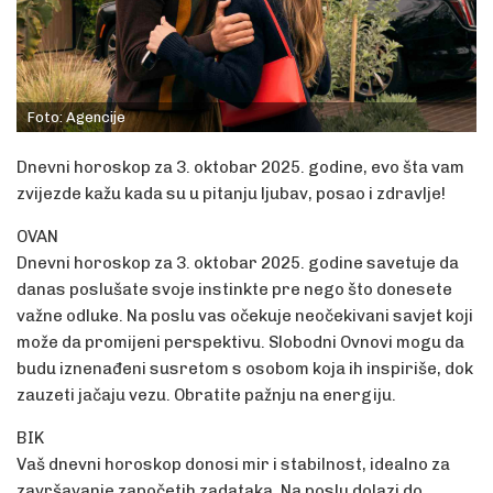
Foto: Agencije
Dnevni horoskop za 3. oktobar 2025. godine, evo šta vam
zvijezde kažu kada su u pitanju ljubav, posao i zdravlje!
OVAN
Dnevni horoskop za 3. oktobar 2025. godine savetuje da
danas poslušate svoje instinkte pre nego što donesete
važne odluke. Na poslu vas očekuje neočekivani savjet koji
može da promijeni perspektivu. Slobodni Ovnovi mogu da
budu iznenađeni susretom s osobom koja ih inspiriše, dok
zauzeti jačaju vezu. Obratite pažnju na energiju.
BIK
Vaš dnevni horoskop donosi mir i stabilnost, idealno za
završavanje započetih zadataka. Na poslu dolazi do