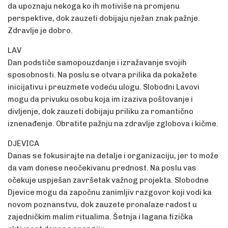
da upoznaju nekoga ko ih motiviše na promjenu
perspektive, dok zauzeti dobijaju nježan znak pažnje.
Zdravlje je dobro.
LAV
Dan podstiče samopouzdanje i izražavanje svojih
sposobnosti. Na poslu se otvara prilika da pokažete
inicijativu i preuzmete vodeću ulogu. Slobodni Lavovi
mogu da privuku osobu koja im izaziva poštovanje i
divljenje, dok zauzeti dobijaju priliku za romantično
iznenađenje. Obratite pažnju na zdravlje zglobova i kičme.
DJEVICA
Danas se fokusirajte na detalje i organizaciju, jer to može
da vam donese neočekivanu prednost. Na poslu vas
očekuje uspješan završetak važnog projekta. Slobodne
Djevice mogu da započnu zanimljiv razgovor koji vodi ka
novom poznanstvu, dok zauzete pronalaze radost u
zajedničkim malim ritualima. Šetnja i lagana fizička