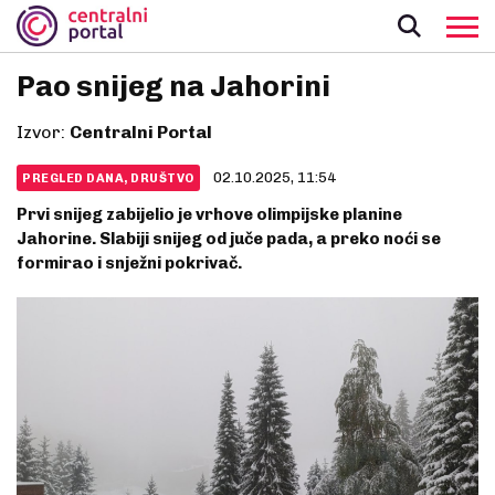
Pao snijeg na Jahorini
Izvor:
Centralni Portal
02.10.2025, 11:54
PREGLED DANA, DRUŠTVO
Prvi snijeg zabijelio je vrhove olimpijske planine
Jahorine. Slabiji snijeg od juče pada, a preko noći se
formirao i snježni pokrivač.