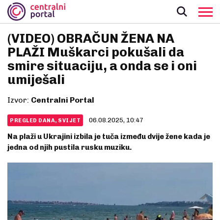
(VIDEO) OBRAČUN ŽENA NA
PLAŽI Muškarci pokušali da
smire situaciju, a onda se i oni
umiješali
Izvor:
Centralni Portal
06.08.2025, 10:47
PREGLED DANA, SVIJET
Na plaži u Ukrajini izbila je tuča između dvije žene kada je
jedna od njih pustila rusku muziku.