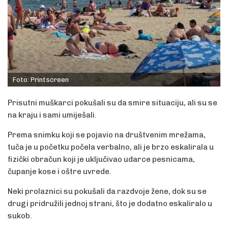
Foto: Printscreen
Prisutni muškarci pokušali su da smire situaciju, ali su se
na kraju i sami umiješali.
Prema snimku koji se pojavio na društvenim mrežama,
tuča je u početku počela verbalno, ali je brzo eskalirala u
fizički obračun koji je uključivao udarce pesnicama,
čupanje kose i oštre uvrede.
Neki prolaznici su pokušali da razdvoje žene, dok su se
drugi pridružili jednoj strani, što je dodatno eskaliralo u
sukob.