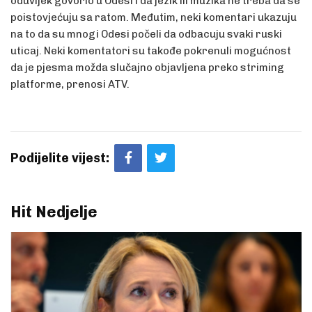
oduvijek govorio u Odesi i da jezik ili muzika ne treba da se
poistovjećuju sa ratom. Međutim, neki komentari ukazuju
na to da su mnogi Odesi počeli da odbacuju svaki ruski
uticaj. Neki komentatori su takođe pokrenuli mogućnost
da je pjesma možda slučajno objavljena preko striming
platforme, prenosi ATV.
Podijelite vijest:
Hit Nedjelje