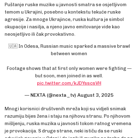
Puštanje ruske muzike u javnosti smatra se osjetljivom
temom u Ukrajini, posebno u kontekstu tekuće ruske
agresije. Za mnoge Ukrajince, ruska kultura je simbol
okupacije i nasilja, a njeno javno emitovanje vide kao
neosjetljivo ili čak provokativno.
🇺🇦 In Odesa, Russian music sparked a massive brawl
between women
Footage shows that at first only women were fighting —
but soon, men joined in as well.
pic.twitter.com/kJDYsscsVH
— NEXTA (@nexta_tv)
August 3, 2025
Mnogi korisnici društvenih mreža koji su vidjeli snimak
razumiju bijes žena i staju na njihovu stranu. Po njihovom
mišljenju, ruska muzika u javnosti tokom ratnog vremena
je provokacija. S druge strane, neki ističu da se ruski