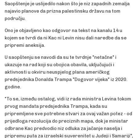
Saopštenje je uslijedilo nakon što je niz zapadnih zemalja
najavio planove da prizna palestinsku državu na tom
području.
Ono je objavljeno kao odgovor na tekst na kanalu 14 u
kojem se tvrdi da ni Kac ni Levin nisu dali naredbe da se
pripremi aneksija.
U saopštenju se navodi da su te tvrdnje "netačne" i
ukazuje na rad koji su obojica obavila, uključujući i
aktivnosti u okviru neuspjelog plana američkog
predsjednika Donalda Trampa "Dogovor vijeka" iz 2020.
godine.
"To se, između ostalog, vidi iz rada ministra Levina tokom
prvog mandata predsjednika Trampa, kada su
pripremljene sve potrebne stvari za ovaj važan potez - od
prijedloga rezolucija do preciznih mapa, dok je ministar
odbrane Kac predvodio niz odluka za jačanje naselja i
pripremu puta za izraelski suverenitet u Judeji i Samariji",