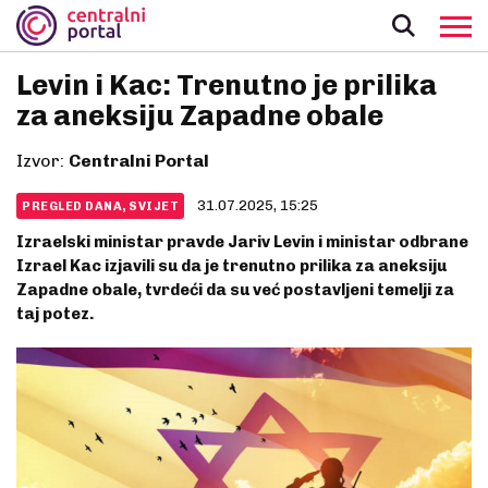
Levin i Kac: Trenutno je prilika
za aneksiju Zapadne obale
Izvor:
Centralni Portal
31.07.2025, 15:25
PREGLED DANA, SVIJET
Izraelski ministar pravde Jariv Levin i ministar odbrane
Izrael Kac izjavili su da je trenutno prilika za aneksiju
Zapadne obale, tvrdeći da su već postavljeni temelji za
taj potez.