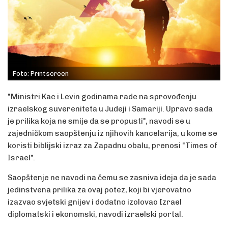
Foto: Printscreen
"Ministri Kac i Levin godinama rade na sprovođenju
izraelskog suvereniteta u Judeji i Samariji. Upravo sada
je prilika koja ne smije da se propusti", navodi se u
zajedničkom saopštenju iz njihovih kancelarija, u kome se
koristi biblijski izraz za Zapadnu obalu, prenosi "Times of
Israel".
Saopštenje ne navodi na čemu se zasniva ideja da je sada
jedinstvena prilika za ovaj potez, koji bi vjerovatno
izazvao svjetski gnijev i dodatno izolovao Izrael
diplomatski i ekonomski, navodi izraelski portal.