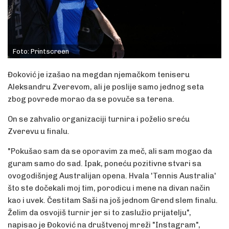
Foto: Printscreen
Đoković je izašao na megdan njemačkom teniseru
Aleksandru Zverevom, ali je poslije samo jednog seta
zbog povrede morao da se povuče sa terena.
On se zahvalio organizaciji turnira i poželio sreću
Zverevu u finalu.
"Pokušao sam da se oporavim za meč, ali sam mogao da
guram samo do sad. Ipak, poneću pozitivne stvari sa
ovogodišnjeg Australijan opena. Hvala 'Tennis Australia'
što ste dočekali moj tim, porodicu i mene na divan način
kao i uvek. Čestitam Saši na još jednom Grend slem finalu.
Želim da osvojiš turnir jer si to zaslužio prijatelju",
napisao je Đoković na društvenoj mreži "Instagram",