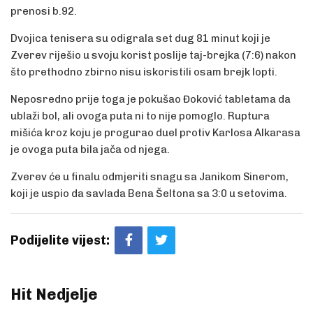
prenosi b.92.
Dvojica tenisera su odigrala set dug 81 minut koji je
Zverev riješio u svoju korist poslije taj-brejka (7:6) nakon
što prethodno zbirno nisu iskoristili osam brejk lopti.
Neposredno prije toga je pokušao Đoković tabletama da
ublaži bol, ali ovoga puta ni to nije pomoglo. Ruptura
mišića kroz koju je progurao duel protiv Karlosa Alkarasa
je ovoga puta bila jača od njega.
Zverev će u finalu odmjeriti snagu sa Janikom Sinerom,
koji je uspio da savlada Bena Šeltona sa 3:0 u setovima.
Podijelite vijest:
Hit Nedjelje