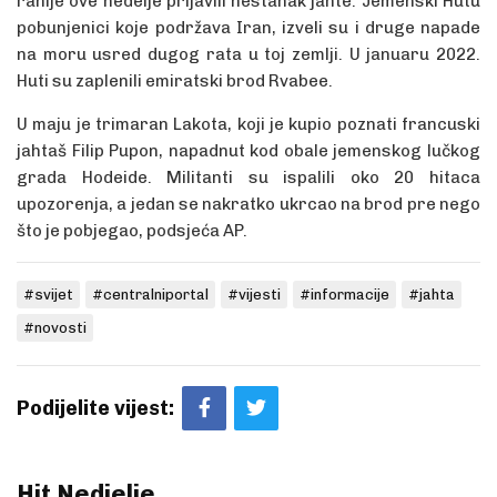
ranije ove nedelje prijavili nestanak jahte. Jemenski Hutu
pobunjenici koje podržava Iran, izveli su i druge napade
na moru usred dugog rata u toj zemlji. U januaru 2022.
Huti su zaplenili emiratski brod Rvabee.
U maju je trimaran Lakota, koji je kupio poznati francuski
jahtaš Filip Pupon, napadnut kod obale jemenskog lučkog
grada Hodeide. Militanti su ispalili oko 20 hitaca
upozorenja, a jedan se nakratko ukrcao na brod pre nego
što je pobjegao, podsjeća AP.
#svijet
#centralniportal
#vijesti
#informacije
#jahta
#novosti
Podijelite vijest:
Hit Nedjelje