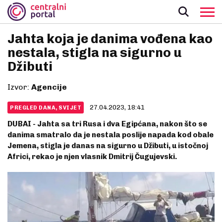
Jahta koja je danima vođena kao
nestala, stigla na sigurno u
Džibuti
Izvor:
Agencije
27.04.2023, 18:41
PREGLED DANA, SVIJET
DUBAI - Jahta sa tri Rusa i dva Egipćana, nakon što se
danima smatralo da je nestala poslije napada kod obale
Jemena, stigla je danas na sigurno u Džibuti, u istočnoj
Africi, rekao je njen vlasnik Dmitrij Čugujevski.